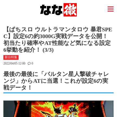
【ぱちスロ ウルトラマンタロウ 暴君SPE
C】設定6の約3000G実戦データを公開！
初当たり確率やAT性能など気になる設定
6挙動を紹介！ (3/3)
新台特集
2022/04/05 12:00
0
最後の最後に「バルタン星人撃破チャレ
ンジ」からATに当選！これが設定6の実
戦データ！