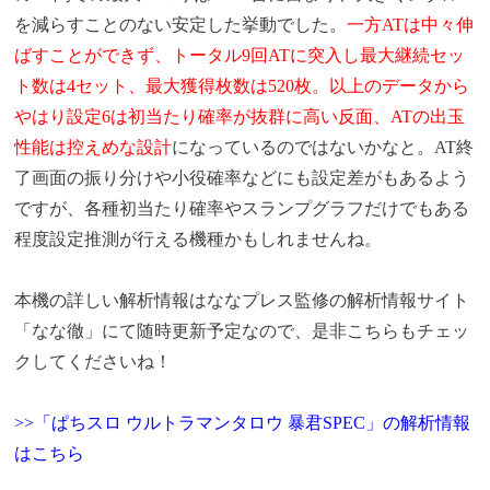
を減らすことのない安定した挙動でした。
一方ATは中々伸
ばすことができず、トータル9回ATに突入し最大継続セッ
ト数は4セット、最大獲得枚数は520枚。以上のデータから
やはり設定6は初当たり確率が抜群に高い反面、ATの出玉
性能は控えめな設計
になっているのではないかなと。AT終
了画面の振り分けや小役確率などにも設定差がもあるよう
ですが、各種初当たり確率やスランプグラフだけでもある
程度設定推測が行える機種かもしれませんね。
本機の
詳しい解析情報は
ななプレス監修の解析情報サイト
「なな徹」にて随時更新予定なので、是非こちらもチェッ
クしてくださいね！
>>「ぱちスロ ウルトラマンタロウ 暴君SPEC」の解析情報
はこちら