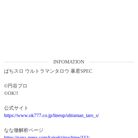
INFOMATION
ぱちスロ ウルトラマンタロウ 暴君SPEC

©円谷プロ

©OK!!

https://www.ok777.co.jp/lineup/ultraman_taro_s/
https://nana-press.com/kaiseki/machine/332/