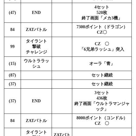
4セット
(47)
END
520枚
終了画面「メカ3機」
7300ポイント（ドラゴン）
84
ZATバトル
CZ〇
タイラント
CZ 〇
99
撃破
「6兄弟ラッシュ」突入
チャレンジ
ウルトララッ
(15)
オーラ「青」
シュ
(87)
セット継続
(37)
セット継続
3セット
436枚
(37)
END
終了画面「ウルトラマンジャ
ック」
8000ポイント（コンドル）
84
ZATバトル
CZ 〇
タイラント
ZATバト