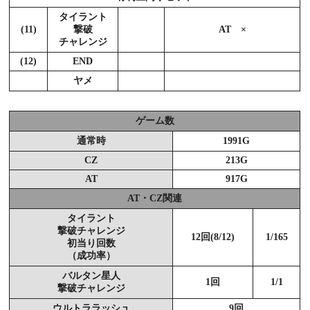
タイラント
(11)
撃破
AT ×
チャレンジ
(12)
END
ヤメ
ゲーム数
通常時
1991G
CZ
213G
AT
917G
AT・CZ関連
タイラント
撃破チャレンジ
12回(8/12)
1/165
初当り回数
（成功率）
バルタン星人
1回
1/1
撃破チャレンジ
ウルトララッシュ
9回