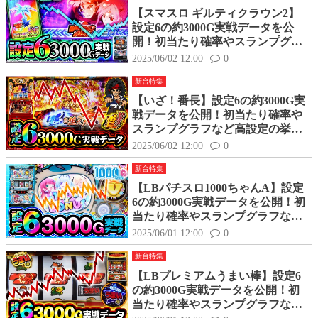
【スマスロ ギルティクラウン2】
設定6の約3000G実戦データを公
開！初当たり確率やスランプグラ
フなど高設定の挙動はどんな感
2025/06/02 12:00
0
じ？
新台特集
【いざ！番長】設定6の約3000G実
戦データを公開！初当たり確率や
スランプグラフなど高設定の挙動
はどんな感じ？
2025/06/02 12:00
0
新台特集
【LBパチスロ1000ちゃんA】設定
6の約3000G実戦データを公開！初
当たり確率やスランプグラフなど
高設定の挙動はどんな感じ？
2025/06/01 12:00
0
新台特集
【LBプレミアムうまい棒】設定6
の約3000G実戦データを公開！初
当たり確率やスランプグラフなど