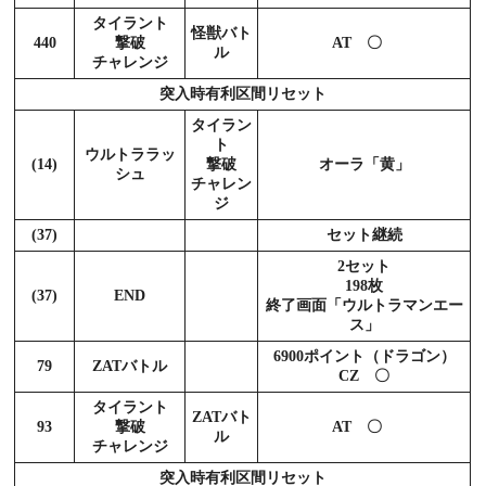
タイラント
怪獣バト
440
撃破
AT 〇
ル
チャレンジ
突入時有利区間リセット
タイラン
ト
ウルトララッ
(14)
撃破
オーラ「黄」
シュ
チャレン
ジ
(37)
セット継続
2セット
198枚
(37)
END
終了画面「ウルトラマンエー
ス」
6900ポイント（ドラゴン）
79
ZATバトル
CZ 〇
タイラント
ZATバト
93
撃破
AT 〇
ル
チャレンジ
突入時有利区間リセット