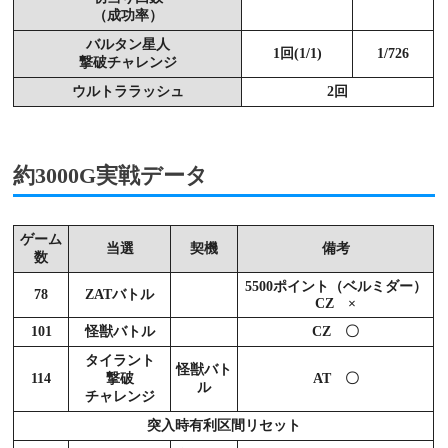
（成功率）
バルタン星人
1回(1/1)
1/726
撃破チャレンジ
ウルトララッシュ
2回
約3000G実戦データ
ゲーム
当選
契機
備考
数
5500ポイント（ベルミダー）
78
ZATバトル
CZ ×
101
怪獣バトル
CZ 〇
タイラント
怪獣バト
114
撃破
AT 〇
ル
チャレンジ
突入時有利区間リセット