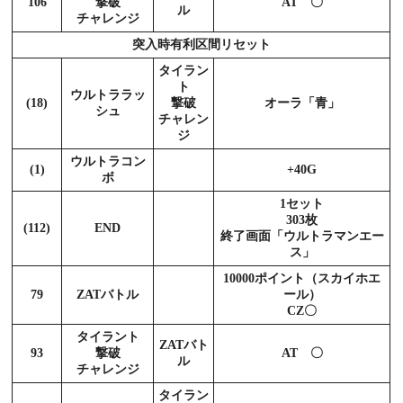
106
撃破
AT 〇
ル
チャレンジ
突入時有利区間リセット
タイラン
ト
ウルトララッ
(18)
撃破
オーラ「青」
シュ
チャレン
ジ
ウルトラコン
(1)
+40G
ボ
1セット
303枚
(112)
END
終了画面「ウルトラマンエー
ス」
10000ポイント（スカイホエ
79
ZATバトル
ール）
CZ〇
タイラント
ZATバト
93
撃破
AT 〇
ル
チャレンジ
タイラン