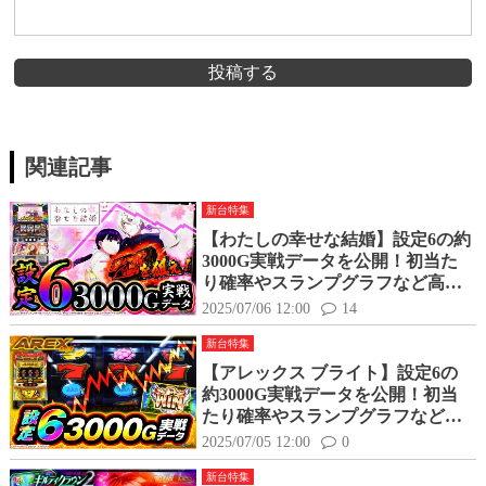
投稿する
関連記事
新台特集
【わたしの幸せな結婚】設定6の約
3000G実戦データを公開！初当た
り確率やスランプグラフなど高設
定の挙動はどんな感じ？
2025/07/06 12:00
14
新台特集
【アレックス ブライト】設定6の
約3000G実戦データを公開！初当
たり確率やスランプグラフなど高
設定の挙動はどんな感じ？
2025/07/05 12:00
0
新台特集