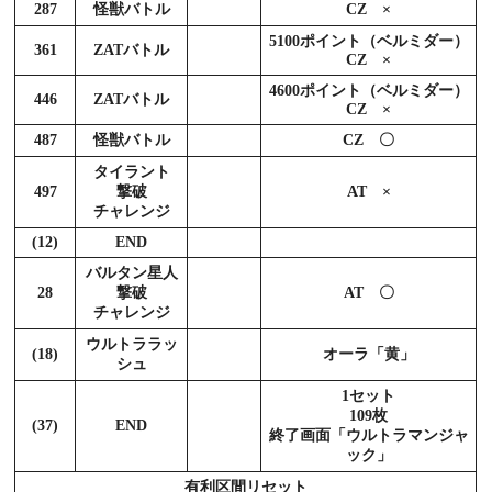
287
怪獣バトル
CZ ×
5100ポイント（ベルミダー）
361
ZATバトル
CZ ×
4600ポイント（ベルミダー）
446
ZATバトル
CZ ×
487
怪獣バトル
CZ 〇
タイラント
497
撃破
AT ×
チャレンジ
(12)
END
バルタン星人
28
撃破
AT 〇
チャレンジ
ウルトララッ
(18)
オーラ「黄」
シュ
1セット
109枚
(37)
END
終了画面「ウルトラマンジャ
ック」
有利区間リセット