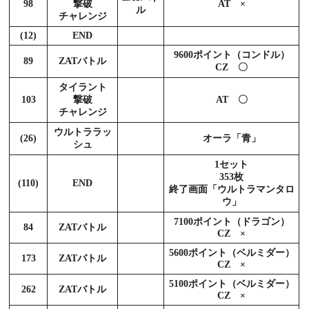
98
撃破
AT ×
ル
チャレンジ
(12)
END
9600ポイント（コンドル）
89
ZATバトル
CZ 〇
タイラント
103
撃破
AT 〇
チャレンジ
ウルトララッ
(26)
オーラ「青」
シュ
1セット
353枚
(110)
END
終了画面「ウルトラマンタロ
ウ」
7100ポイント（ドラゴン）
84
ZATバトル
CZ ×
5600ポイント（ベルミダー）
173
ZATバトル
CZ ×
5100ポイント（ベルミダー）
262
ZATバトル
CZ ×