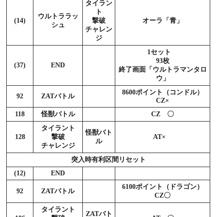
タイラン
ト
ウルトララッ
(14)
撃破
オーラ「青」
シュ
チャレン
ジ
1セット
93枚
(37)
END
終了画面「ウルトラマンタロ
ウ」
8600ポイント（コンドル）
92
ZATバトル
CZ×
118
怪獣バトル
CZ 〇
タイラント
怪獣バト
128
撃破
AT×
ル
チャレンジ
突入時有利区間リセット
(12)
END
6100ポイント（ドラゴン）
92
ZATバトル
CZ〇
タイラント
ZATバト