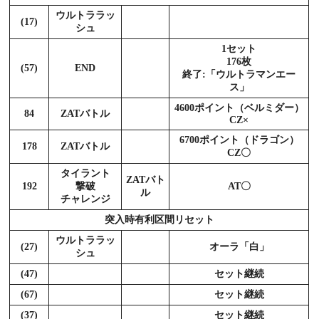
ウルトララッ
(17)
シュ
1セット
176枚
(57)
END
終了:「ウルトラマンエー
ス」
4600ポイント（ベルミダー）
84
ZATバトル
CZ×
6700ポイント（ドラゴン）
178
ZATバトル
CZ〇
タイラント
ZATバト
192
撃破
AT〇
ル
チャレンジ
突入時有利区間リセット
ウルトララッ
(27)
オーラ「白」
シュ
(47)
セット継続
(67)
セット継続
(37)
セット継続