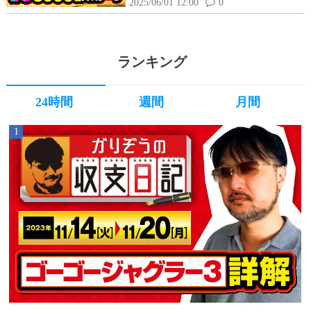
高設定の挙動はどんな感じ？
2025/06/01 12:00
0
ランキング
24時間
週間
月間
1