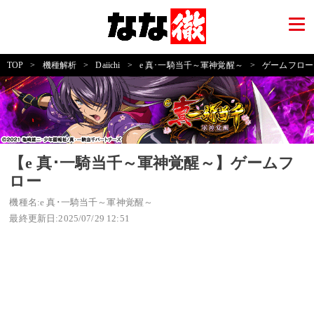
TOP
>
機種解析
>
Daiichi
>
e 真･一騎当千～軍神覚醒～
>
ゲームフロー
【e 真･一騎当千～軍神覚醒～】ゲームフ
ロー
機種名:e 真･一騎当千～軍神覚醒～
最終更新日:2025/07/29 12:51