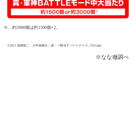
※…約3000個は約1500個×2。
©2021 塩崎雄二・少年画報社／真・一騎当千パートナーズ, ©D-light
※なな徹調べ