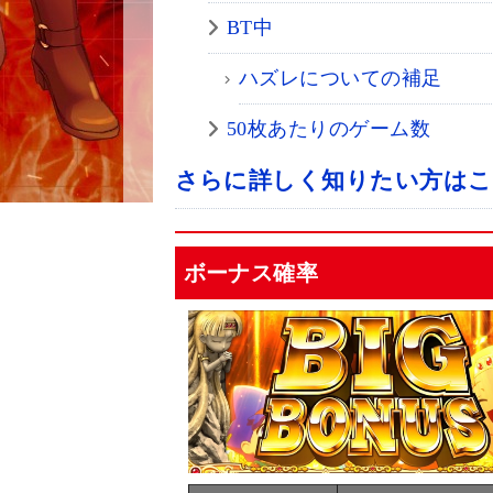
BT中
ハズレについての補足
50枚あたりのゲーム数
さらに詳しく知りたい方は
ボーナス確率