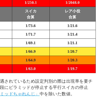
1/250.1
1/2048.0
スイカ
レア小役
合算
合算
1/73.6
1/21.6
1/71.7
1/21.4
1/69.1
1/21.1
1/66.9
1/20.7
1/64.9
1/20.3
1/63.0
1/19.7
遇されているため設定判別の際は出現率を要チ
段にピラミッドが停止する平行スイカの停止
ミッドちゃれんじ」
中を除いた数値。