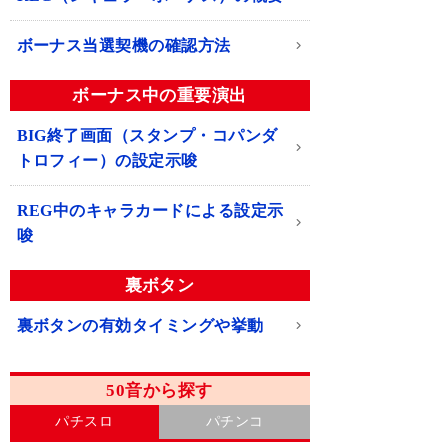
ボーナス当選契機の確認方法
ボーナス中の重要演出
BIG終了画面（スタンプ・コパンダ
トロフィー）の設定示唆
REG中のキャラカードによる設定示
唆
裏ボタン
裏ボタンの有効タイミングや挙動
50音から探す
パチスロ
パチンコ