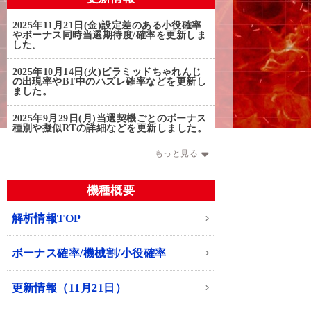
2025年11月21日(金)
設定差のある小役確率
やボーナス同時当選期待度/確率を更新しま
した。
2025年10月14日(火)
ピラミッドちゃれんじ
の出現率やBT中のハズレ確率などを更新し
ました。
2025年9月29日(月)
当選契機ごとのボーナス
種別や擬似RTの詳細などを更新しました。
もっと見る
機種概要
解析情報TOP
ボーナス確率/機械割/小役確率
更新情報（11月21日）