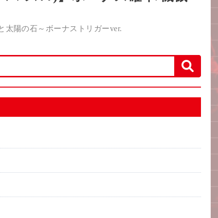
太陽の石～ボーナストリガーver.