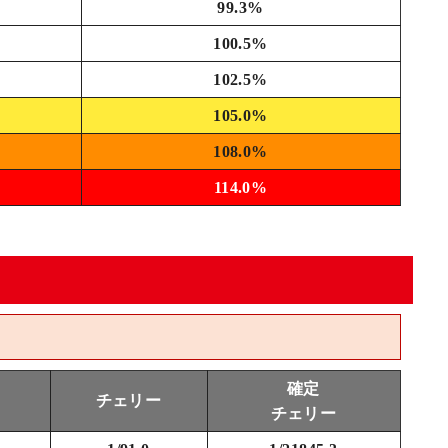
99.3%
100.5%
102.5%
105.0%
108.0%
114.0%
確定
チェリー
チェリー