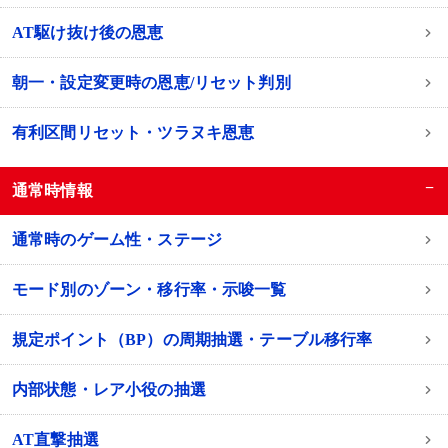
AT駆け抜け後の恩恵
朝一・設定変更時の恩恵/リセット判別
有利区間リセット・ツラヌキ恩恵
−
通常時情報
通常時のゲーム性・ステージ
モード別のゾーン・移行率・示唆一覧
規定ポイント（BP）の周期抽選・テーブル移行率
内部状態・レア小役の抽選
AT直撃抽選