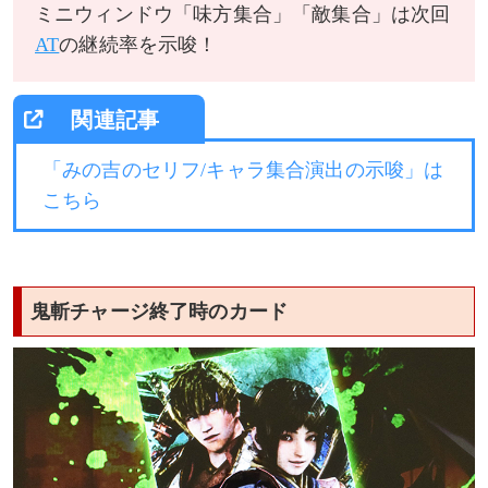
ミニウィンドウ「味方集合」「敵集合」は次回
AT
の継続率を示唆！
「みの吉のセリフ/キャラ集合演出の示唆」は
こちら
鬼斬チャージ終了時のカード