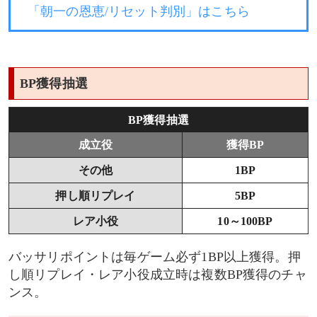
「朝一の恩恵/リセット判別」はこちら
BP獲得抽選
BP獲得抽選
成立役
獲得BP
その他
1BP
押し順リプレイ
5BP
レア小役
10～100BP
バッサリポイントは毎ゲーム必ず1BP以上獲得。押
し順リプレイ・レア小役成立時は複数BP獲得のチャ
ンス。