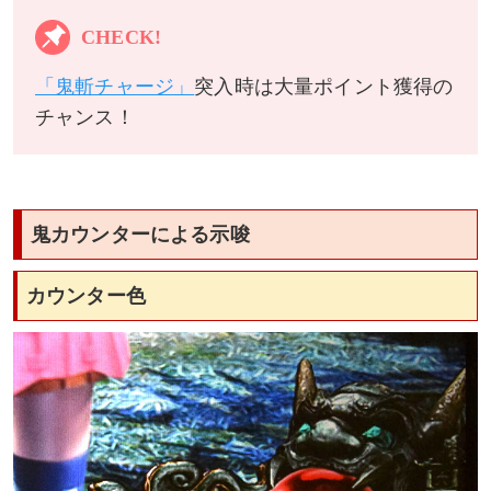
CHECK!
「鬼斬チャージ」
突入時は大量ポイント獲得の
チャンス！
鬼カウンターによる示唆
カウンター色