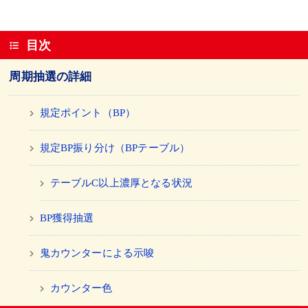
目次
周期抽選の詳細
規定ポイント（BP）
規定BP振り分け（BPテーブル）
テーブルC以上濃厚となる状況
BP獲得抽選
鬼カウンターによる示唆
カウンター色