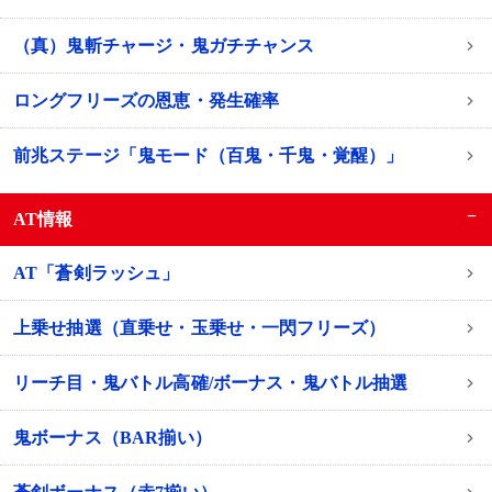
（真）鬼斬チャージ・鬼ガチチャンス
ロングフリーズの恩恵・発生確率
前兆ステージ「鬼モード（百鬼・千鬼・覚醒）」
−
AT情報
AT「蒼剣ラッシュ」
上乗せ抽選（直乗せ・玉乗せ・一閃フリーズ）
リーチ目・鬼バトル高確/ボーナス・鬼バトル抽選
鬼ボーナス（BAR揃い）