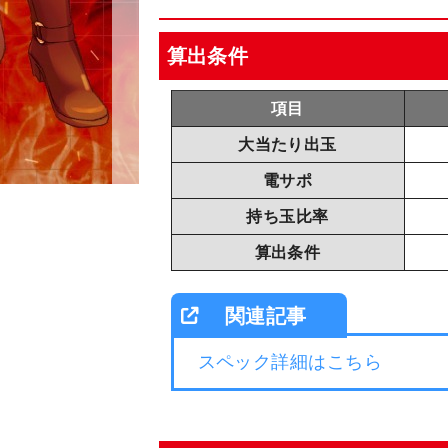
算出条件
項目
大当たり出玉
電サポ
持ち玉比率
算出条件
スペック詳細はこちら