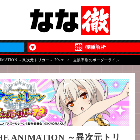
MATION ～異次元トリガー～ 79ver.
>
交換率別のボーダーライン
E ANIMATION ～異次元トリ