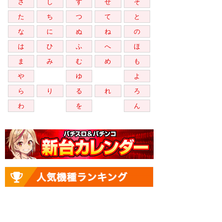
さ
し
す
せ
そ
た
ち
つ
て
と
な
に
ぬ
ね
の
は
ひ
ふ
へ
ほ
ま
み
む
め
も
や
ゆ
よ
ら
り
る
れ
ろ
わ
を
ん