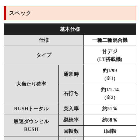
スペック
基本仕様
仕様
一種二種混合機
甘デジ
タイプ
(LT搭載機)
約1/99
通常時
(※1)
大当たり確率
約1/1.14
右打ち
(※2)
RUSHトータル
突入率
約51％
継続率
約88％
最速ダウンヒル
RUSH
回転数
1回転