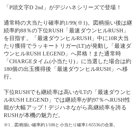
「P頭文字D 2nd」がデジハネシリーズで登場！
通常時の大当たり確率約1/99(※1)。図柄揃い後は継
続率約88％の下位RUSH「最速ダウンヒルRUSH」
を目指す。「最速ダウンヒルRUSH」中に10R大当
たり獲得でラッキートリガー(LT)が発動し「最速ダ
ウンヒルRUSH LEGEND」へ昇格！また通常時
「CHARGEタイム(小当たり)」に当選した場合は約
180個の出玉獲得後「最速ダウンヒルRUSH」へ移
行。
下位RUSHでも継続率は高いがLTの「最速ダウンヒ
ルRUSH LEGEND」では継続率が約97％へRUSH性
能が大幅アップ！デジハネながら高継続率を誇る
RUSHが本機の魅力だ。
※1…図柄揃い確率約1/100と小当たり確率1/65536の合算。