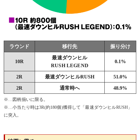
ラウンド
移行先
振り分け
最速ダウンヒル
10R
0.1%
RUSH LEGEND
2R
最速ダウンヒルRUSH
51.0%
2R
通常時へ
48.9%
※…図柄揃いに限る。
※…小当たり時は3R(約180個)獲得して「最速ダウンヒルRUSH」
に突入。