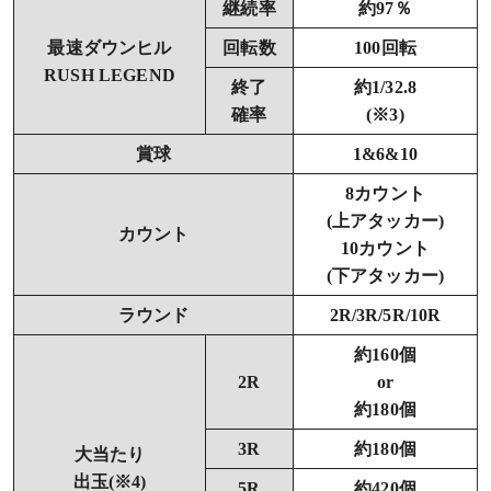
継続率
約97％
最速ダウンヒル
回転数
100回転
RUSH LEGEND
終了
約1/32.8
確率
(※3)
賞球
1&6&10
8カウント
(上アタッカー)
カウント
10カウント
(下アタッカー)
ラウンド
2R/3R/5R/10R
約160個
2R
or
約180個
3R
約180個
大当たり
出玉(※4)
5R
約420個