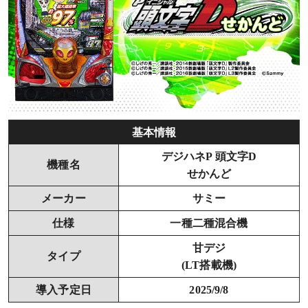
基本情報
デジハネP 頭文字D
機種名
せかんど
メーカー
サミー
仕様
一種二種混合機
甘デジ
タイプ
(LT搭載機)
導入予定日
2025/9/8