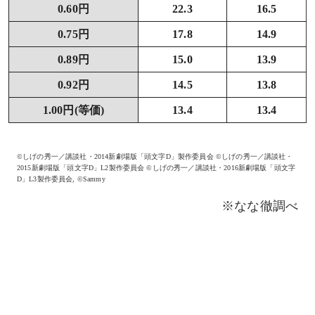
0.60円
22.3
16.5
0.75円
17.8
14.9
0.89円
15.0
13.9
0.92円
14.5
13.8
1.00円(等価)
13.4
13.4
©しげの秀一／講談社・2014新劇場版「頭文字D」製作委員会 ©しげの秀一／講談社・
2015新劇場版「頭文字D」L2製作委員会 ©しげの秀一／講談社・2016新劇場版「頭文字
D」L3製作委員会, ©Sammy
※なな徹調べ