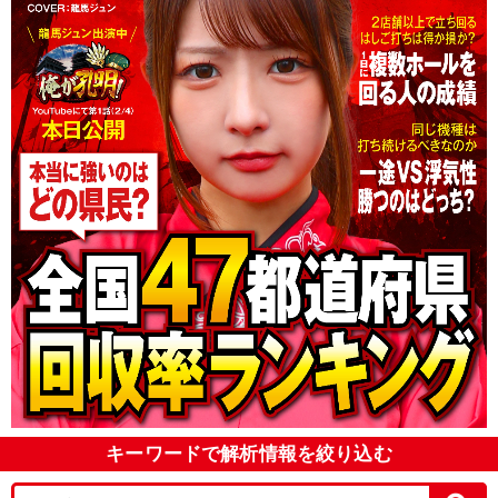
キーワードで解析情報を絞り込む