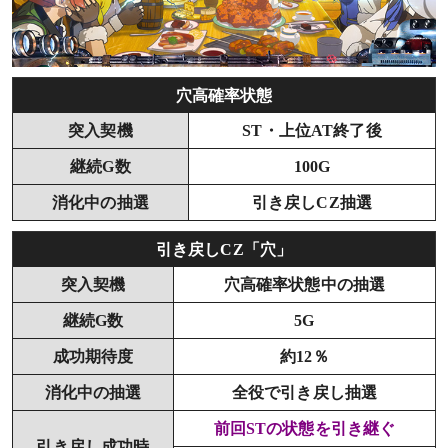
穴高確率状態
突入契機
ST・上位AT終了後
継続G数
100G
消化中の抽選
引き戻しCZ抽選
引き戻しCZ「穴」
突入契機
穴高確率状態中の抽選
継続G数
5G
成功期待度
約12％
消化中の抽選
全役で引き戻し抽選
前回STの状態を引き継ぐ
引き戻し成功時