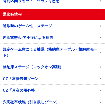
有利区間リセット・ツラヌキ恩恵
−
通常時情報
通常時のゲーム性・ステージ
内部状態/レア小役による抽選
規定ゲーム数による抽選（格納庫テーブル・格納庫モー
ド）
格納庫ステージ（ロックオン高確）
CZ「富嶽襲来ゾーン」
CZ「月夜の用心棒」
穴高確率状態（引き戻しゾーン）