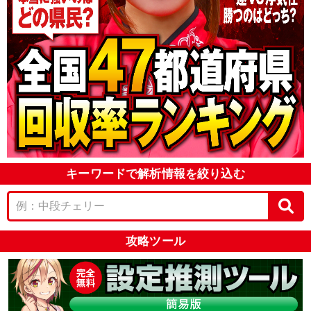
キーワードで解析情報を絞り込む
攻略ツール