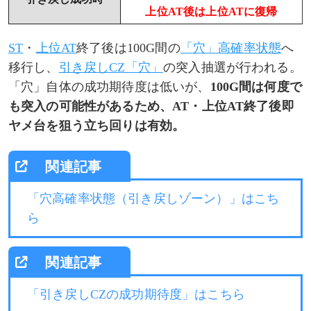
上位AT後は上位ATに復帰
ST
・
上位AT
終了後は100G間の
「穴」高確率状態
へ
移行し、
引き戻しCZ「穴」
の突入抽選が行われる。
「穴」自体の成功期待度は低いが、
100G間は何度で
も突入の可能性があるため、AT・上位AT終了後即
ヤメ台を狙う立ち回りは有効。
「穴高確率状態（引き戻しゾーン）」はこち
ら
「引き戻しCZの成功期待度」はこちら