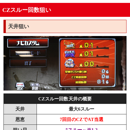
CZスルー回数狙い
天井狙い
CZスルー回数天井の概要
天井
最大6スルー
恩恵
7回目のCZでAT当選
狙い目
5スルー～※1,2