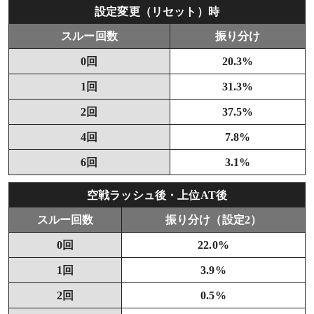
設定変更（リセット）時
スルー回数
振り分け
0回
20.3%
1回
31.3%
2回
37.5%
4回
7.8%
6回
3.1%
空戦ラッシュ後・上位AT後
スルー回数
振り分け（設定2）
0回
22.0%
1回
3.9%
2回
0.5%