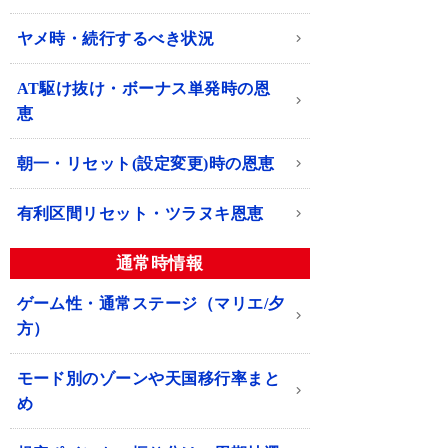
ヤメ時・続行するべき状況
AT駆け抜け・ボーナス単発時の恩
恵
朝一・リセット(設定変更)時の恩恵
有利区間リセット・ツラヌキ恩恵
通常時情報
ゲーム性・通常ステージ（マリエ/夕
方）
モード別のゾーンや天国移行率まと
め