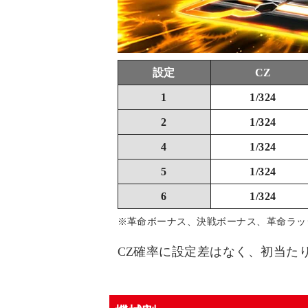
設定
CZ
1
1/324
2
1/324
4
1/324
5
1/324
6
1/324
※革命ボーナス、決戦ボーナス、革命ラッ
CZ確率に設定差はなく、初当た