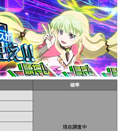
確率
現在調査中