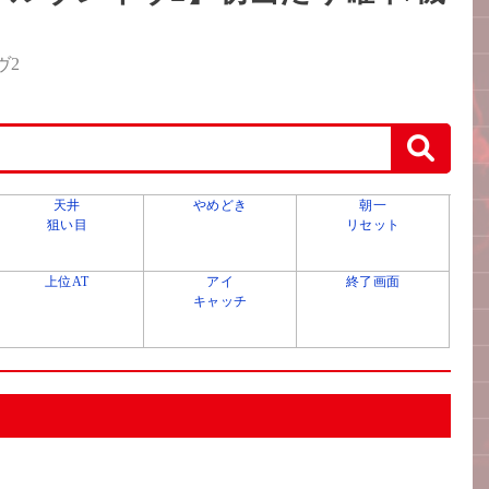
ヴ2
天井
やめどき
朝一
狙い目
リセット
上位AT
アイ
終了画面
キャッチ