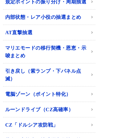
規定ポイントの振り分け・周期抽選
内部状態・レア小役の抽選まとめ
AT直撃抽選
マリエモードの移行契機・恩恵・示
唆まとめ
引き戻し（紫ランプ・下パネル点
滅）
電脳ゾーン（ポイント特化）
ルーンドライブ（CZ高確率）
CZ「ドルシア攻防戦」