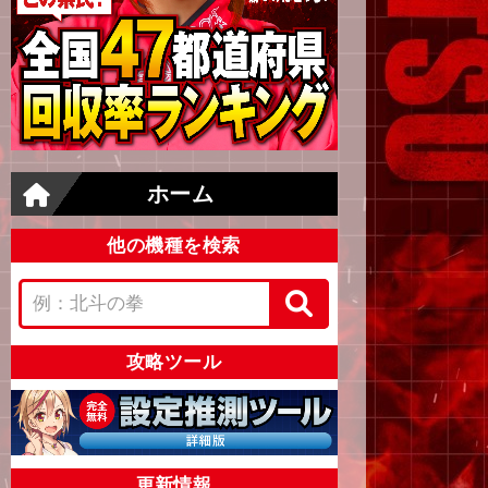
ホーム
他の機種を検索
攻略ツール
更新情報