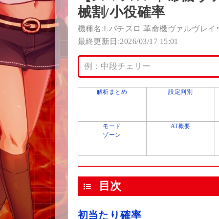
械割/小役確率
機種名:Lパチスロ 革命機ヴァルヴレイ
最終更新日:2026/03/17 15:01
解析まとめ
設定判別
モード
AT概要
ゾーン
目次
初当たり確率