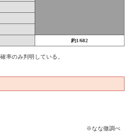
約1/682
い
確率のみ判明している。
※なな徹調べ