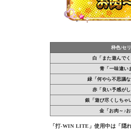
枠色/セ
白「また遊んでく
青「一味違い
緑「何やら不思議な
赤「良い予感がし
銀「遊び尽くしちゃ
金「お肉～♪お
「打-WIN LITE」使用中は「