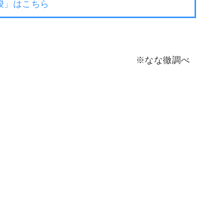
唆」はこちら
※なな徹調べ