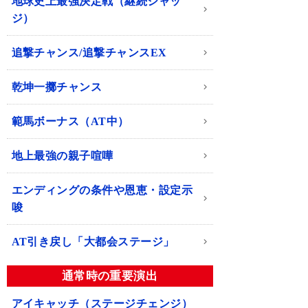
地球史上最強決定戦（継続ジャッ
ジ）
追撃チャンス/追撃チャンスEX
乾坤一擲チャンス
範馬ボーナス（AT中）
地上最強の親子喧嘩
エンディングの条件や恩恵・設定示
唆
AT引き戻し「大都会ステージ」
通常時の重要演出
アイキャッチ（ステージチェンジ）