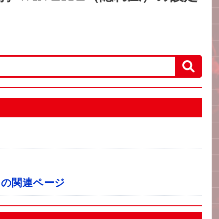
の関連ページ