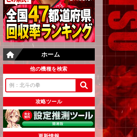
ホーム
他の機種を検索
攻略ツール
更新情報