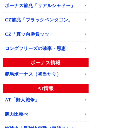
ボーナス前兆「リアルシャドー」
CZ前兆「ブラックペンタゴン」
CZ「真ッ向勝負ッッ」
ロングフリーズの確率・恩恵
ボーナス情報
範馬ボーナス（初当たり）
AT情報
AT「野人戦争」
腕力比較べ