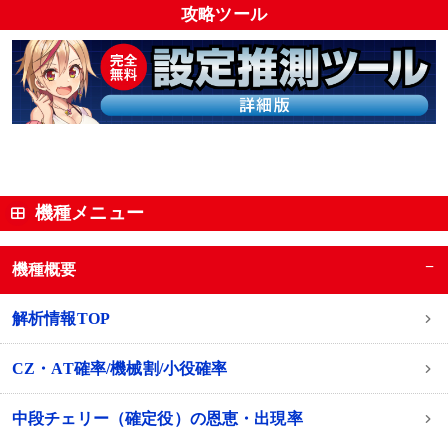
攻略ツール
機種メニュー
−
機種概要
解析情報TOP
CZ・AT確率/機械割/小役確率
中段チェリー（確定役）の恩恵・出現率