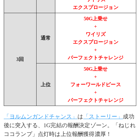
エクスプロージョン
50G上乗せ
+
ワイリズ
通常
エクスプロージョン
+
パーフェクトチャレンジ
3回
50G上乗せ
+
上位
フォーワールドピース
+
パーフェクトチャレンジ
「ヨルムンガンドチャンス」
は
「ストーリー」
成功
後に突入する、1G完結の報酬決定ゾーン。「ねじれ
ココランプ」点灯時は上位報酬獲得濃厚！