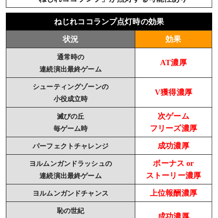
ねじれココランプ点灯時の効果
状況
効果
通常時の
AT濃厚
連続演出最終ゲーム
シューティングゾーンの
V獲得濃厚
小役成立時
次ゲーム
滅びの丘
フリーズ濃厚
毎ゲーム時
成功濃厚
パーフェクトチャレンジ
ボーナス or
ヨルムンガンドラッシュの
ストーリー濃厚
連続演出最終ゲーム
上位報酬濃厚
ヨルムンガンドチャンス
恥の世紀
成功濃厚