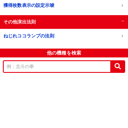
獲得枚数表示の設定示唆
−
その他演出法則
ねじれココランプの法則
他の機種を検索