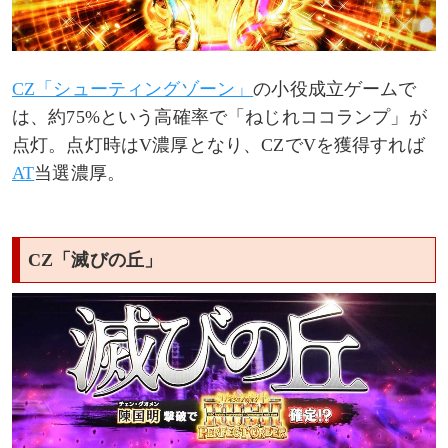
CZ「シューティングゾーン」
の小役成立ゲームで
は、約75%という高確率で「ねじれココランプ」が
点灯。点灯時はV濃厚となり、CZでVを獲得すれば
AT
当選濃厚。
CZ「滅びの丘」