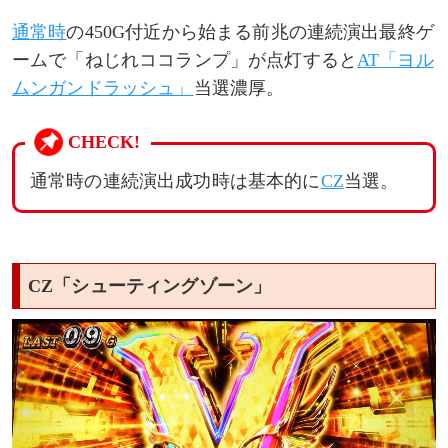
通常時
の450G付近から始まる前兆の連続演出最終ゲ
ームで「ねじれココランプ」が点灯すると
AT「ヨル
ムンガンドラッシュ」
当選濃厚。
CHECK!
通常時の連続演出成功時は基本的に
CZ
当選。
CZ「シューティングゾーン」