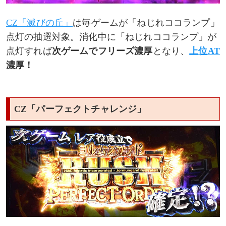
CZ「滅びの丘」
は毎ゲームが「ねじれココランプ」
点灯の抽選対象。消化中に「ねじれココランプ」が
点灯すれば
次ゲームでフリーズ濃厚
となり、
上位AT
濃厚！
CZ「パーフェクトチャレンジ」