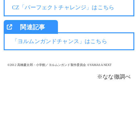
CZ「パーフェクトチャレンジ」はこちら
「ヨルムンガンドチャンス」はこちら
©2012 高橋慶太郎・小学館／ヨルムンガンド製作委員会 ©YAMASA NEXT
※なな徹調べ