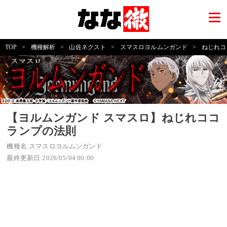
TOP
>
機種解析
>
山佐ネクスト
>
スマスロヨルムンガンド
>
ねじれコ
【ヨルムンガンド スマスロ】ねじれココ
ランプの法則
機種名:スマスロヨルムンガンド
最終更新日:2026/05/04 00:00