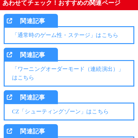
あわせてチェック！おすすめの関連ページ
「通常時のゲーム性・ステージ」はこちら
「ワーニングオーダーモード（連続演出）」
はこちら
CZ「シューティングゾーン」はこちら