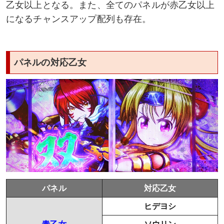
乙女以上となる。また、全てのパネルが赤乙女以上
ソウリン×ウジマサ
になるチャンスアップ配列も存在。
ヒデヨシ×ノブナガ
ヨシモト×イエヤス
パネルの対応乙女
強乗せ・カワ乗せ
演出法則
左1stナビ
裏ボタン
上乗せ完全告知モード
パネル
対応乙女
ヒデヨシ
設定示唆