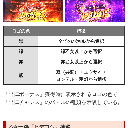
ロゴの色
特徴
黒
全てのパネルから選択
緑
緑乙女以上から選択
赤
赤乙女以上から選択
双（共闘）・ユウサイ・
紫
ヨシテル・夢幻から選択
「出陣ボーナス」獲得時に表示されるロゴの色で
「出陣チャンス」のパネルの種類を示唆している。
乙女十傑「ヒデヨシ」抽選