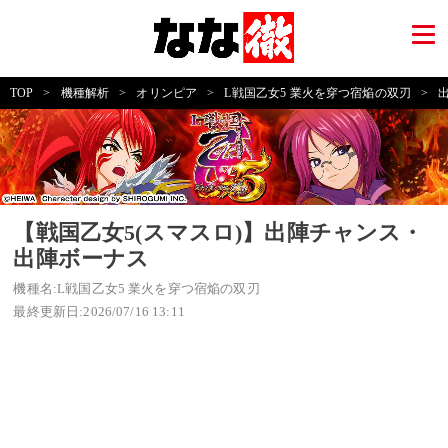
TOP
>
機種解析
>
オリンピア
>
L戦国乙女5 業火を穿つ宿焔の双刃
>
【戦国乙女5(スマスロ)】出陣チャンス・
出陣ボーナス
機種名:L戦国乙女5 業火を穿つ宿焔の双刃
最終更新日:2026/07/16 13:11