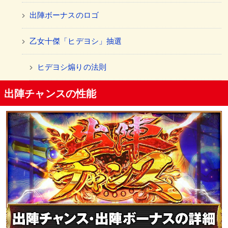
出陣ボーナスのロゴ
乙女十傑「ヒデヨシ」抽選
ヒデヨシ煽りの法則
出陣チャンスの性能
パネル昇格抽選
パネルの昇格パターン
パネル決定抽選
裏ボタン
襖隠しモード
完全告知モード