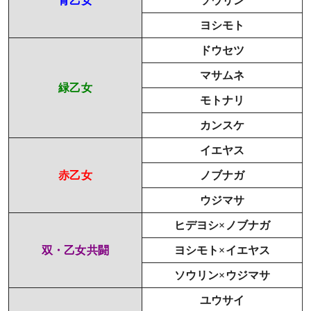
青乙女
ソウリン
ボーナス終了画面（スタンプ）
ヨシモト
あわせてチェック！おすすめの関連ページ
ドウセツ
マサムネ
緑乙女
モトナリ
カンスケ
イエヤス
赤乙女
ノブナガ
ウジマサ
ヒデヨシ×ノブナガ
双・乙女共闘
ヨシモト×イエヤス
ソウリン×ウジマサ
ユウサイ