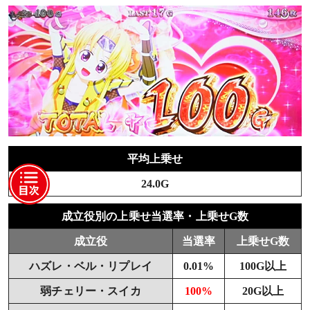
平均上乗せ
24.0G
成立役別の上乗せ当選率・上乗せG数
成立役
当選率
上乗せG数
ハズレ・ベル・リプレイ
0.01%
100G以上
弱チェリー・スイカ
100%
20G以上