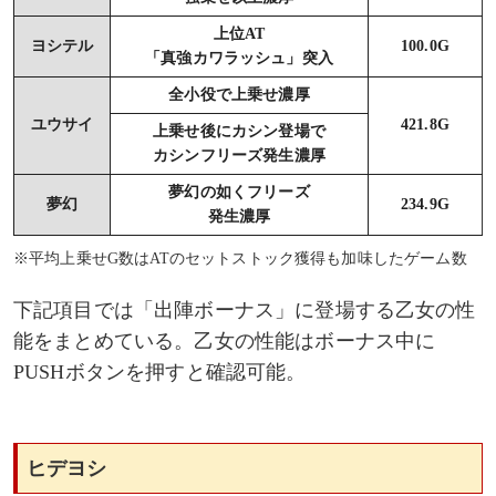
上位AT
ヨシテル
100.0G
「真強カワラッシュ」突入
全小役で上乗せ濃厚
ユウサイ
421.8G
上乗せ後にカシン登場で
カシンフリーズ発生濃厚
夢幻の如くフリーズ
夢幻
234.9G
発生濃厚
※平均上乗せG数はATのセットストック獲得も加味したゲーム数
下記項目では「出陣ボーナス」に登場する乙女の性
能をまとめている。乙女の性能はボーナス中に
PUSHボタンを押すと確認可能。
ヒデヨシ