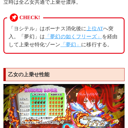
立時は全乙女共通で上乗せ濃厚。
CHECK!
「ヨシテル」はボーナス消化後に
上位AT
へ突
入。「夢幻」は
「夢幻の如くフリーズ」
を経由
して上乗せ特化ゾーン
「夢幻」
に移行する。
乙女の上乗せ性能