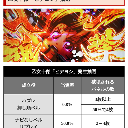
乙女十傑「ヒデヨシ」発生抽選
破壊される
成立役
当選率
パネルの数
3枚以上
ハズレ
0.8%
押し順ベル
50%で4枚
ナビなしベル
50.0%
2～4枚
リプレイ