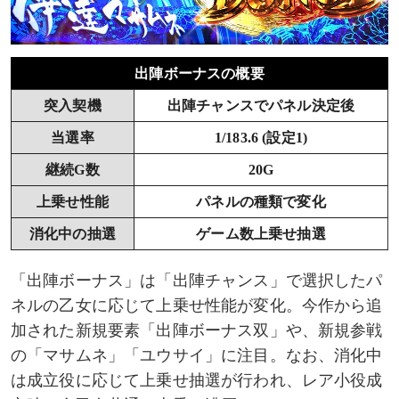
出陣ボーナスの概要
突入契機
出陣チャンスでパネル決定後
当選率
1/183.6 (設定1)
継続G数
20G
上乗せ性能
パネルの種類で変化
消化中の抽選
ゲーム数上乗せ抽選
「出陣ボーナス」は「出陣チャンス」で選択したパ
ネルの乙女に応じて上乗せ性能が変化。今作から追
加された新規要素「出陣ボーナス双」や、新規参戦
の「マサムネ」「ユウサイ」に注目。なお、消化中
は成立役に応じて上乗せ抽選が行われ、レア小役成