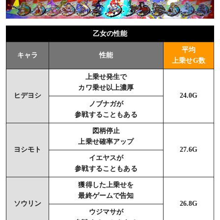
乙女の性能
平均
キャラ
性能
上乗せG数
上乗せ発生で
カワ乗せ以上濃厚
ヒデヨシ
24.0G
ノブナガが
参戦することもある
図柄停止
上乗せ確率アップ
ヨシモト
27.6G
イエヤスが
参戦することもある
獲得した上乗せを
最終ゲームで告知
ソウリン
26.8G
ウジマサが