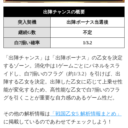
上部ランプ出陣告知
出陣チャンスの概要
突入契機
出陣ボーナス当選後
スキップ機能
継続G数
不定
出陣ボーナスの性能
白7揃い確率
1/3.2
乙女の上乗せ性能
「出陣チャンス」は「出陣ボーナス」の乙女を決定
するゾーン。消化中は1ゲームごとにパネルをスラ
ヒデヨシ
イドし、白7揃いのフラグ（約1/3.2）を引けば、出
陣する乙女を決定。出陣した乙女に応じて上乗せ性
ヨシモト
能が変化するため、高性能な乙女で白7揃いのフラ
グを引くことが重要な自力感のあるゲーム性だ。
ソウリン
その他の解析情報は
「戦国乙女5 解析情報まとめ」
モトナリ
に掲載しているのであわせてチェックしよう！
ドウセツ