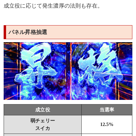
成立役に応じて発生濃厚の法則も存在。
パネル昇格抽選
成立役
当選率
弱チェリー
12.5%
スイカ