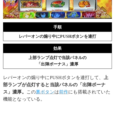
手順
レバーオンの煽り中にPUSHボタンを連打
効果
上部ランプ点灯で当該パネルの
「出陣ボーナス」濃厚
レバーオンの煽り中にPUSHボタンを連打して、
上
部ランプが点灯すると当該パネルの「出陣ボーナ
ス」濃厚。
この
裏ボタン
は
前作
にも搭載されていた
機能となっている。