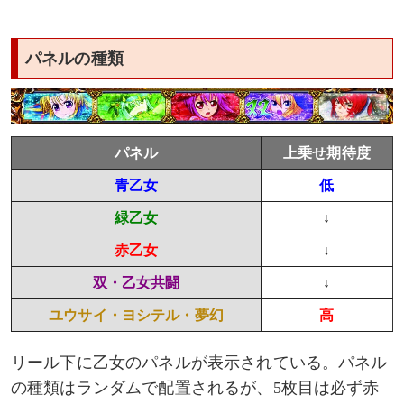
カンスケ
パネルの種類
マサムネ
イエヤス
パネル
上乗せ期待度
ウジマサ
青乙女
低
緑乙女
↓
ノブナガ
赤乙女
↓
ヨシテル
双・乙女共闘
↓
ユウサイ・ヨシテル・夢幻
高
ユウサイ
リール下に乙女のパネルが表示されている。パネル
出陣ボーナス双の性能
の種類はランダムで配置されるが、5枚目は必ず赤