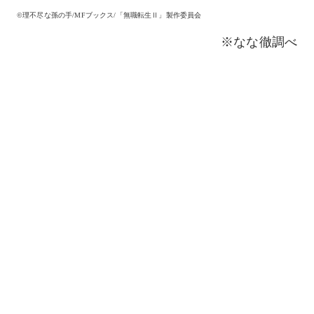
©︎理不尽な孫の手/MFブックス/「無職転生Ⅱ」製作委員会
※なな徹調べ