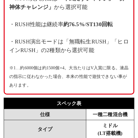
神体チャレンジ」
から選択可能
・RUSH性能は継続率
約76.5%
/
ST130回転
・RUSH演出モードは「無職転生RUSH」「ヒロ
インRUSH」の2種類から選択可能
※1…約6000個は約1500個×4。大当たりはV入賞に限る。液晶
の指示に従わなかった場合、本来の性能で遊技できない事が
あります。
スペック表
仕様
一種二種混合機
ミドル
タイプ
(LT搭載機)