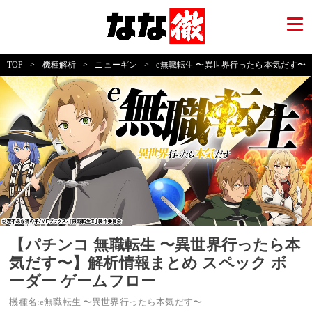
TOP
>
機種解析
>
ニューギン
>
e無職転生 〜異世界行ったら本気だす〜
【パチンコ 無職転生 〜異世界行ったら本
気だす〜】解析情報まとめ スペック ボ
ーダー ゲームフロー
機種名:e無職転生 〜異世界行ったら本気だす〜