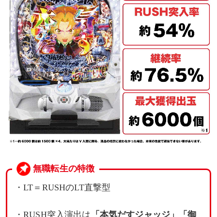
無職転生の特徴
・LT＝RUSHのLT直撃型
・RUSH突入演出は
「本気だすジャッジ」「御