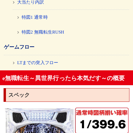
大当たり内訳
特図1 通常時
特図2 無職転生RUSH
ゲームフロー
LTまでの突入フロー
e無職転生～異世界行ったら本気だす～の概要
ボーダーライン
4円パチンコ(250個あたり)
スペック
1円パチンコ(200個あたり)