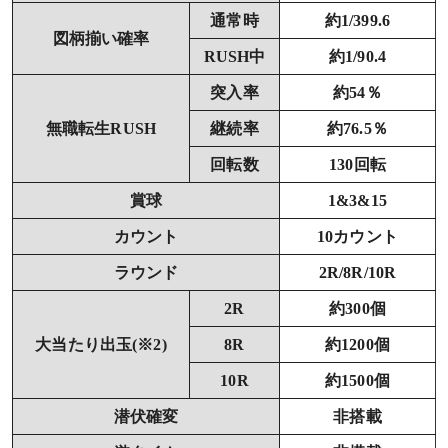
通常時
約1/399.6
図柄揃い確率
RUSH中
約1/90.4
突入率
約54％
無職転生RUSH
継続率
約76.5％
回転数
130回転
賞球
1&3&15
カウント
10カウント
ラウンド
2R/8R/10R
2R
約300個
大当たり出玉(※2)
8R
約1200個
10R
約1500個
潜伏確変
非搭載