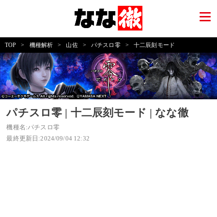
TOP
>
機種解析
>
山佐
>
パチスロ零
>
十二辰刻モード
パチスロ零 | 十二辰刻モード | なな徹
機種名:パチスロ零
最終更新日:2024/09/04 12:32