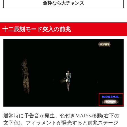
金枠なら大チャンス
十二辰刻モード突入の前兆
通常時に予告音が発生、色付きMAPへ移動(右下の
文字色)、フィラメントが発光すると前兆ステージ