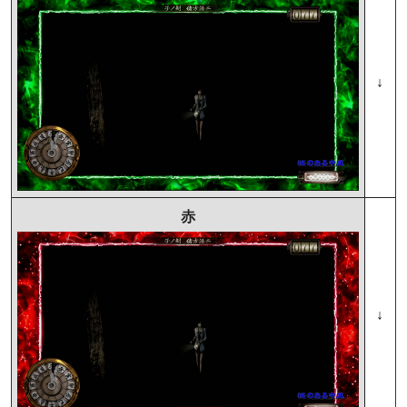
↓
赤
↓