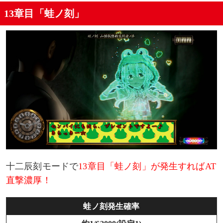
13章目「蛙ノ刻」
十二辰刻モードで
13章目「蛙ノ刻」が発生すればAT
直撃濃厚！
蛙ノ刻発生確率