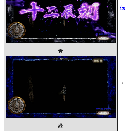
低
青
↓
緑