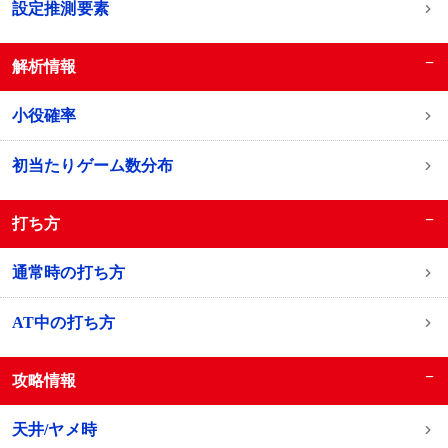
設定推測要素
−
解析情報
小役確率
初当たりゲーム数分布
−
打ち方
通常時の打ち方
AT中の打ち方
−
攻略情報
天井/ヤメ時