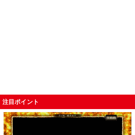
注目ポイント