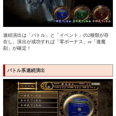
連続演出は「バトル」と「イベント」の2種類が存
在し、演出が成功すれば「零ボーナス」or「逢魔
刻」が確定！
バトル系連続演出