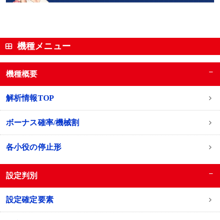
機種メニュー
−
機種概要
解析情報TOP
ボーナス確率/機械割
各小役の停止形
−
設定判別
設定確定要素