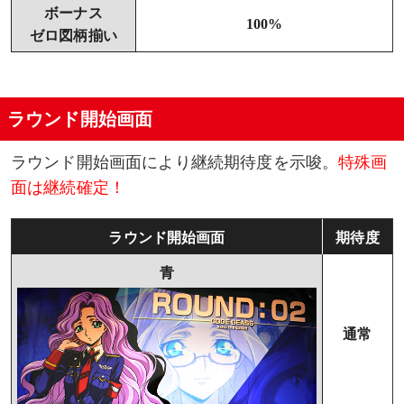
ボーナス
100%
ゼロ図柄揃い
ラウンド開始画面
ラウンド開始画面により継続期待度を示唆。
特殊画
面は継続確定！
ラウンド開始画面
期待度
青
通常