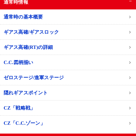
−
通常時情報
通常時の基本概要
ギアス高確/ギアスロック
ギアス高確(RT)の詳細
C.C.図柄揃い
ゼロステージ/進軍ステージ
隠れギアスポイント
CZ「戦略戦」
CZ「C.C.ゾーン」