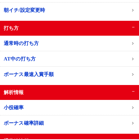
朝イチ/設定変更時
−
打ち方
通常時の打ち方
AT中の打ち方
ボーナス最速入賞手順
−
解析情報
小役確率
ボーナス確率詳細