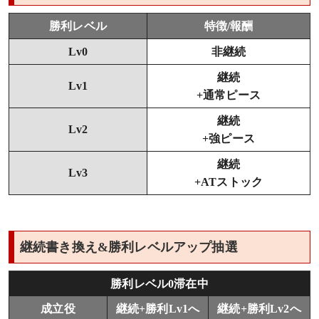
勝利レベル
特徴/報酬
Lv0
非継続
継続
Lv1
+通常ピース
継続
Lv2
+強ピース
継続
Lv3
+ATストック
継続書き換え&勝利レベルアップ抽選
勝利レベル0滞在中
成立役
継続+勝利Lv1へ
継続+勝利Lv2へ