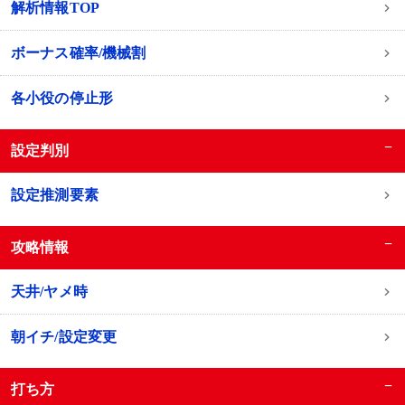
解析情報TOP
ボーナス確率/機械割
各小役の停止形
−
設定判別
設定推測要素
−
攻略情報
天井/ヤメ時
朝イチ/設定変更
−
打ち方