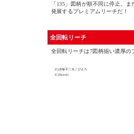
「135」図柄が順不同に停止、
発展するプレミアムリーチだ！
全回転リーチ
全回転リーチは7図柄揃い濃厚の
(C)赤塚不二夫／ぴえろ
(C)Daiichi