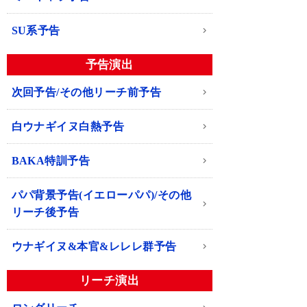
SU系予告
予告演出
次回予告/その他リーチ前予告
白ウナギイヌ白熱予告
BAKA特訓予告
パパ背景予告(イエローパパ)/その他
リーチ後予告
ウナギイヌ&本官&レレレ群予告
リーチ演出