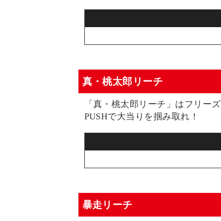
真・桃太郎リーチ
「真・桃太郎リーチ」はフリーズ
PUSHで大当りを掴み取れ！
暴走リーチ