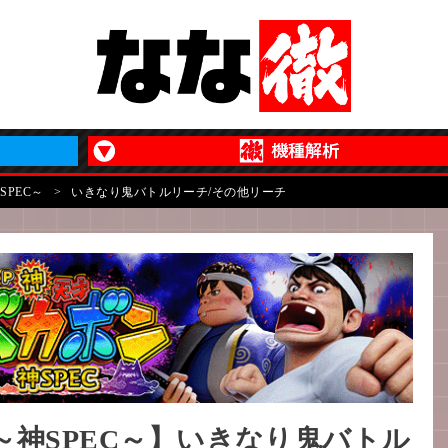
PEC～
>
いきなり鬼バトルリーチ/その他リーチ
～神SPEC～】いきなり鬼バトル