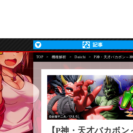
TOP
>
機種解析
>
Daiichi
>
P神・天才バカボン～神S
【P神・天才バカボン