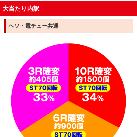
大当たり内訳
ヘソ・電チュー共通