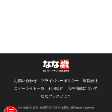
お問い合わせ
プライバシーポリシー
運営会社
コピーライト一覧
利用規約
広告掲載について
ななプレスとは？
Copyright© 2020 SANKYO AGENCY,INC. All Rights Reserved.