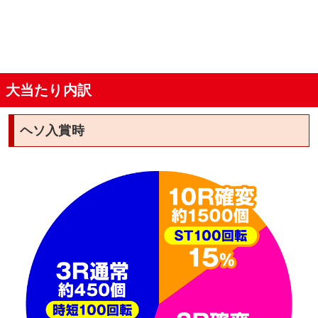
大当たり内訳
ヘソ入賞時