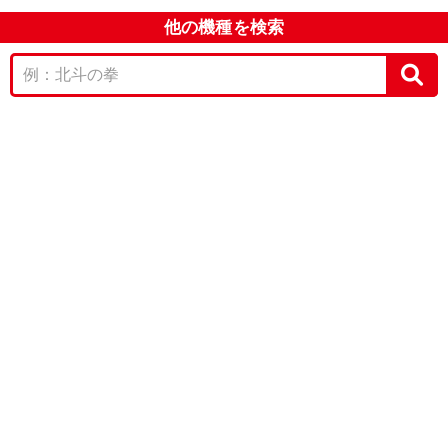
他の機種を検索