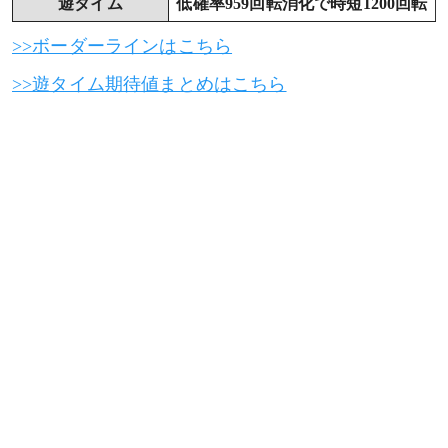
遊タイム
低確率959回転消化で時短1200回転
>>ボーダーラインはこちら
>>遊タイム期待値まとめはこちら