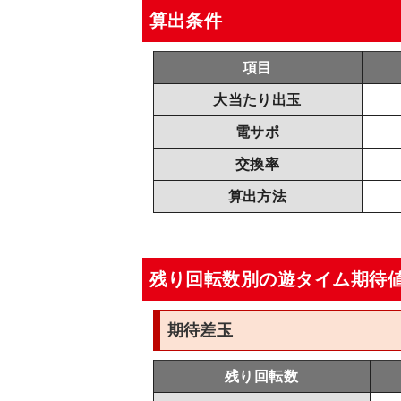
算出条件
項目
大当たり出玉
電サポ
交換率
算出方法
残り回転数別の遊タイム期待
期待差玉
残り回転数