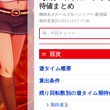
待値まとめ
機種名:Pガールズ&パンツァー 劇場版
最終更新日:2021/11/17 17:40
目次
遊タイム概要
算出条件
残り回転数別の遊タイム期待
期待差玉