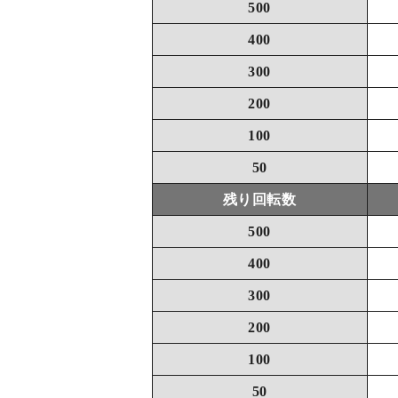
500
400
300
200
100
50
残り回転数
500
400
300
200
100
50