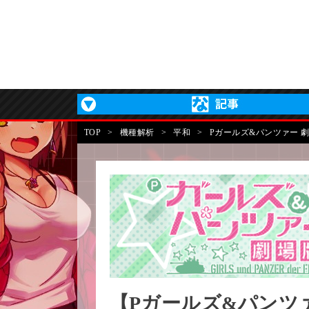
TOP
>
機種解析
>
平和
>
Pガールズ&パンツァー 
【Pガールズ&パンツァ