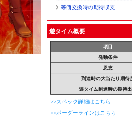
等価交換時の期待収支
遊タイム概要
項目
発動条件
恩恵
到達時の大当たり期待
遊タイム到達時の期待
>>スペック詳細はこちら
>>ボーダーラインはこちら