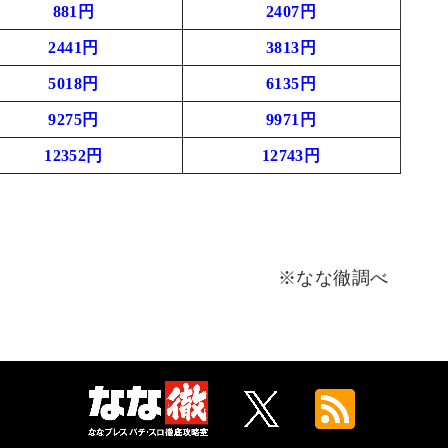
881円
2407円
2441円
3813円
5018円
6135円
9275円
9971円
12352円
12743円
※なな徹調べ