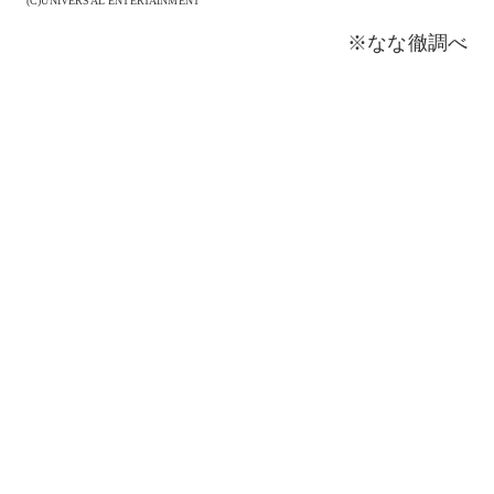
(C)UNIVERSAL ENTERTAINMENT
※なな徹調べ