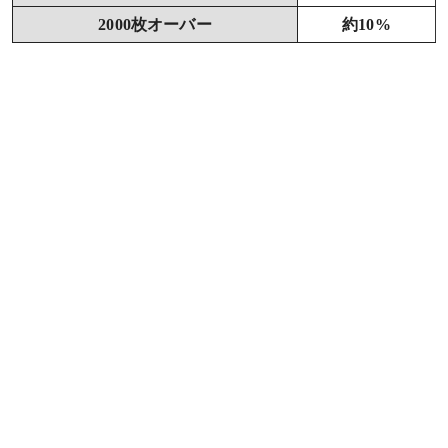
2000枚オーバー
約10%