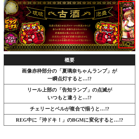
概要
画像赤枠部分の「夏璃奈ちゃんランプ」が
一瞬点灯すると…!?
リール上部の「告知ランプ」の点滅が
いつもと違うと…!?
チェリーとベルが複合で揃うと…!?
REG中に「沖ドキ！」のBGMに変化すると…!?