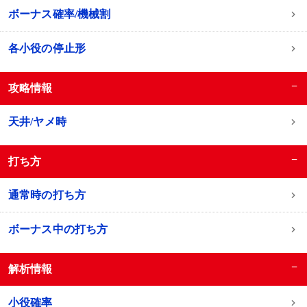
ボーナス確率/機械割
各小役の停止形
−
攻略情報
天井/ヤメ時
−
打ち方
通常時の打ち方
ボーナス中の打ち方
−
解析情報
小役確率