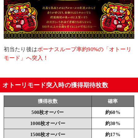
初当たり後は
ボーナスループ率約90%の「オトーリ
モード」へ突入！
オトーリモード突入時の獲得期待枚数
獲得枚数
確率
500枚オーバー
約60%
1000枚オーバー
約30%
1500枚オーバー
約17%