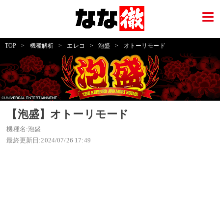
TOP
>
機種解析
>
エレコ
>
泡盛
>
オトーリモード
【泡盛】オトーリモード
機種名:泡盛
最終更新日:2024/07/26 17:49