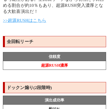
める割合が約10％もあり、超源RUSH突入濃厚とな
る大歓喜演出だ！
>>超源RUSHはこちら
全回転リーチ
信頼度
超源RUSH濃厚
ドックン煽り(2段階時)
演出成功率
約25%