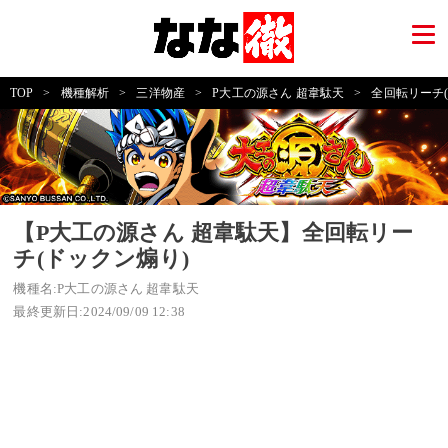
TOP
>
機種解析
>
三洋物産
>
P大工の源さん 超韋駄天
>
全回転リーチ
【P大工の源さん 超韋駄天】全回転リー
チ(ドックン煽り)
機種名:P大工の源さん 超韋駄天
最終更新日:2024/09/09 12:38