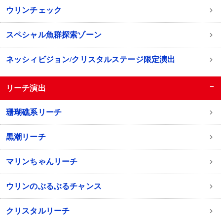
ウリンチェック
スペシャル魚群探索ゾーン
ネッシィビジョン/クリスタルステージ限定演出
−
リーチ演出
珊瑚礁系リーチ
黒潮リーチ
マリンちゃんリーチ
ウリンのぶるぶるチャンス
クリスタルリーチ