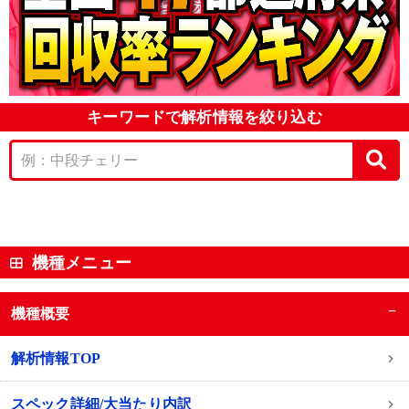
キーワードで解析情報を絞り込む
機種メニュー
−
機種概要
解析情報TOP
スペック詳細/大当たり内訳