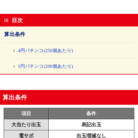
目次
算出条件
4円パチンコ(250個あたり)
1円パチンコ(200個あたり)
算出条件
項目
条件
大当たり出玉
表記出玉
電サポ
出玉増減なし