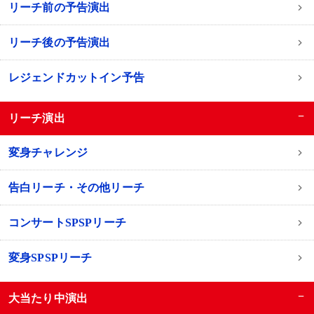
リーチ前の予告演出
リーチ後の予告演出
レジェンドカットイン予告
−
リーチ演出
変身チャレンジ
告白リーチ・その他リーチ
コンサートSPSPリーチ
変身SPSPリーチ
−
大当たり中演出