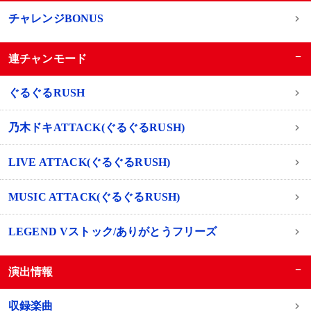
チャレンジBONUS
−
連チャンモード
ぐるぐるRUSH
乃木ドキATTACK(ぐるぐるRUSH)
LIVE ATTACK(ぐるぐるRUSH)
MUSIC ATTACK(ぐるぐるRUSH)
LEGEND Vストック/ありがとうフリーズ
−
演出情報
収録楽曲