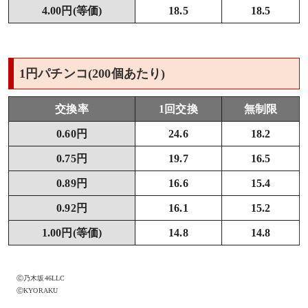
4.00円(等価)
18.5
18.5
1円パチンコ(200個あたり)
交換率
1回交換
無制限
0.60円
24.6
18.2
0.75円
19.7
16.5
0.89円
16.6
15.4
0.92円
16.1
15.2
1.00円(等価)
14.8
14.8
Ⓒ乃木坂46LLC
ⒸKYORAKU