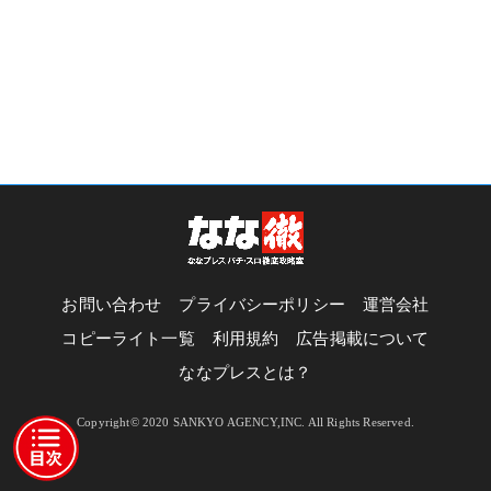
お問い合わせ
プライバシーポリシー
運営会社
コピーライト一覧
利用規約
広告掲載について
ななプレスとは？
Copyright© 2020 SANKYO AGENCY,INC. All Rights Reserved.