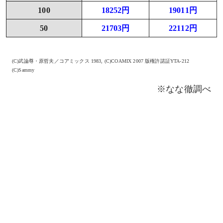
100
18252円
19011円
50
21703円
22112円
(C)武論尊・原哲夫／コアミックス 1983, (C)COAMIX 2007 版権許諾証YTA-212
(C)Sammy
※なな徹調べ