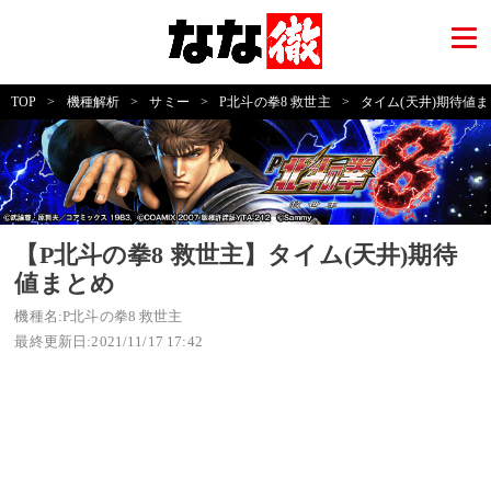
TOP
>
機種解析
>
サミー
>
P北斗の拳8 救世主
>
タイム(天井)期待値
【P北斗の拳8 救世主】タイム(天井)期待
値まとめ
機種名:P北斗の拳8 救世主
最終更新日:2021/11/17 17:42