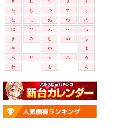
さ
し
す
せ
そ
た
ち
つ
て
と
な
に
ぬ
ね
の
は
ひ
ふ
へ
ほ
ま
み
む
め
も
や
ゆ
よ
ら
り
る
れ
ろ
わ
を
ん