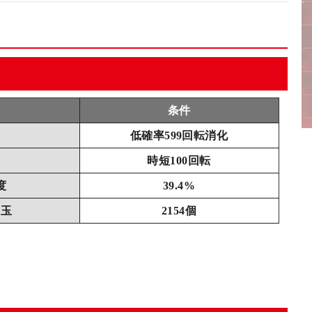
条件
低確率599回転消化
時短100回転
度
39.4%
出玉
2154個