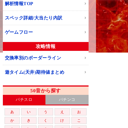
解析情報TOP
スペック詳細/大当たり内訳
ゲームフロー
攻略情報
交換率別のボーダーライン
遊タイム(天井)期待値まとめ
50音から探す
パチスロ
パチンコ
あ
い
う
え
お
か
き
く
け
こ