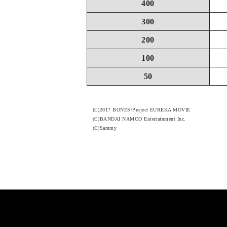
400
300
200
100
50
(C)2017 BONES/Project EUREKA MOVIE
(C)BANDAI NAMCO Entertainment Inc.
(C)Sammy