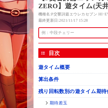
ZERO】遊タイム(天
機種名:P交響詩篇エウレカセブン HIｰEVO
最終更新日:2021/11/17 15:28
目次
遊タイム概要
算出条件
残り回転数別の遊タイム期待
期待差玉