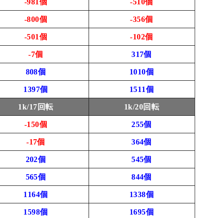
-981個
-510個
-800個
-356個
-501個
-102個
-7個
317個
808個
1010個
1397個
1511個
1k/17回転
1k/20回転
-150個
255個
-17個
364個
202個
545個
565個
844個
1164個
1338個
1598個
1695個