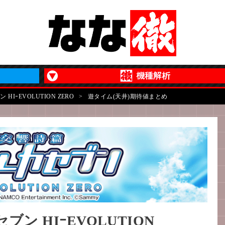
IｰEVOLUTION ZERO
>
遊タイム(天井)期待値まとめ
ン HIｰEVOLUTION