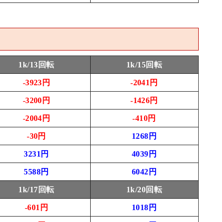
1k/13回転
1k/15回転
-3923円
-2041円
-3200円
-1426円
-2004円
-410円
-30円
1268円
3231円
4039円
5588円
6042円
1k/17回転
1k/20回転
-601円
1018円