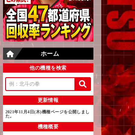
ホーム
他の機種を検索
更新情報
2021年11月4日(木)
機種ページを公開しまし
た。
機種概要