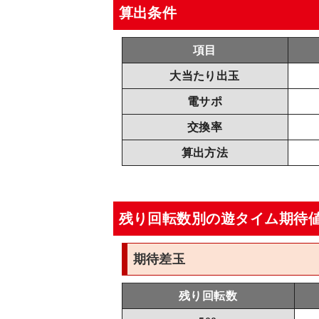
算出条件
項目
大当たり出玉
電サポ
交換率
算出方法
残り回転数別の遊タイム期待
期待差玉
残り回転数