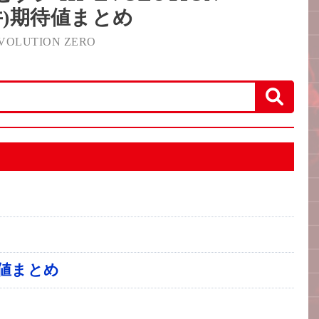
井)期待値まとめ
LUTION ZERO
値まとめ