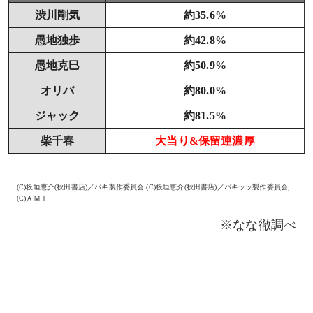
渋川剛気
約35.6%
愚地独歩
約42.8%
愚地克巳
約50.9%
オリバ
約80.0%
ジャック
約81.5%
柴千春
大当り&保留連濃厚
(C)板垣恵介(秋田書店)／バキ製作委員会 (C)板垣恵介(秋田書店)／バキッッ製作委員会,
(C)ＡＭＴ
※なな徹調べ