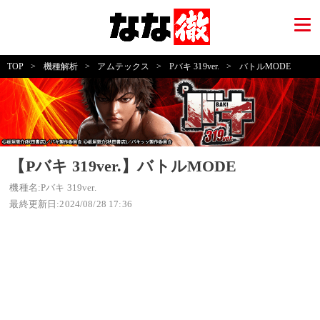
TOP
>
機種解析
>
アムテックス
>
Pバキ 319ver.
>
バトルMODE
【Pバキ 319ver.】バトルMODE
機種名:Pバキ 319ver.
最終更新日:2024/08/28 17:36