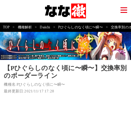
TOP
>
機種解析
>
Daiichi
>
Pひぐらしのなく頃に〜瞬〜
>
交換率別の
【Pひぐらしのなく頃に〜瞬〜】交換率別
のボーダーライン
機種名:Pひぐらしのなく頃に〜瞬〜
最終更新日:2021/11/17 17:28