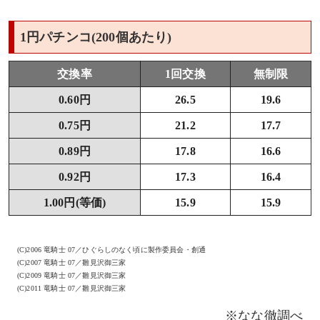
1円パチンコ(200個あたり)
交換率
1回交換
無制限
0.60円
26.5
19.6
0.75円
21.2
17.7
0.89円
17.8
16.6
0.92円
17.3
16.4
1.00円(等価)
15.9
15.9
(C)2006 竜騎士 07／ひぐらしのなく頃に製作委員会・創通
(C)2007 竜騎士 07／雛見沢御三家
(C)2009 竜騎士 07／雛見沢御三家
(C)2011 竜騎士 07／雛見沢御三家
※なな徹調べ