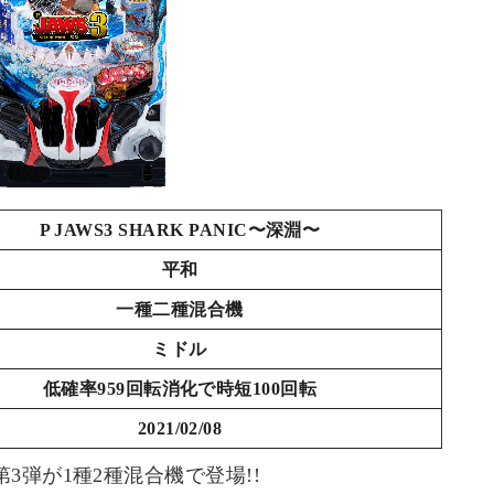
P JAWS3 SHARK PANIC〜深淵〜
平和
一種二種混合機
ミドル
低確率959回転消化で時短100回転
2021/02/08
3弾が1種2種混合機で登場!!