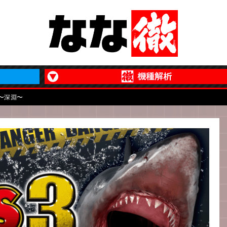
IC〜深淵〜