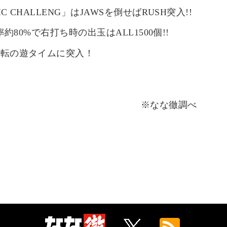
C CHALLENG」はJAWSを倒せばRUSH突入!!
続率約80%で右打ち時の出玉はALL1500個!!
0回転の遊タイムに突入！
※なな徹調べ