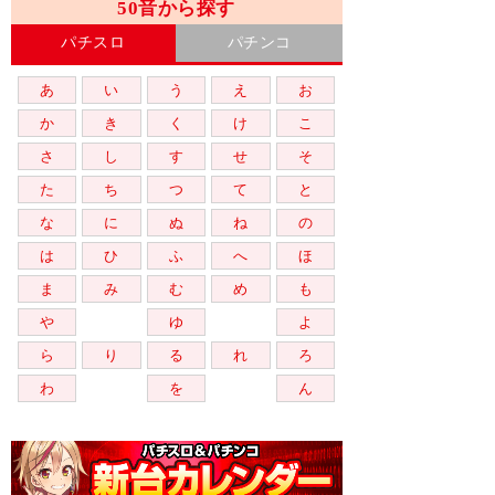
50音から探す
パチスロ
パチンコ
あ
い
う
え
お
か
き
く
け
こ
さ
し
す
せ
そ
た
ち
つ
て
と
な
に
ぬ
ね
の
は
ひ
ふ
へ
ほ
ま
み
む
め
も
や
ゆ
よ
ら
り
る
れ
ろ
わ
を
ん