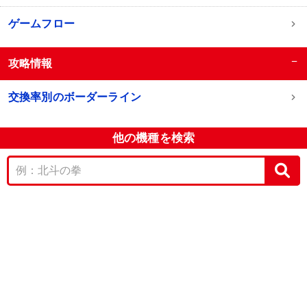
ゲームフロー
−
攻略情報
交換率別のボーダーライン
他の機種を検索