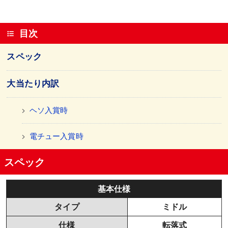
目次
スペック
大当たり内訳
ヘソ入賞時
電チュー入賞時
スペック
基本仕様
タイプ
ミドル
仕様
転落式