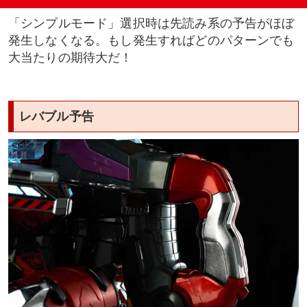
いきなり発生
「シンプルモード」選択時は先読み系の予告がほぼ
バラケ目発進予告
発生しなくなる。もし発生すればどのパターンでも
大当たりの期待大だ！
連続系予告
サイレント擬似連
レバブル予告
キャラ連続予告
セリフ予告
特殊ステージ/モード専用予告
ミッションモード
ミサトの部屋ステージ専用演出