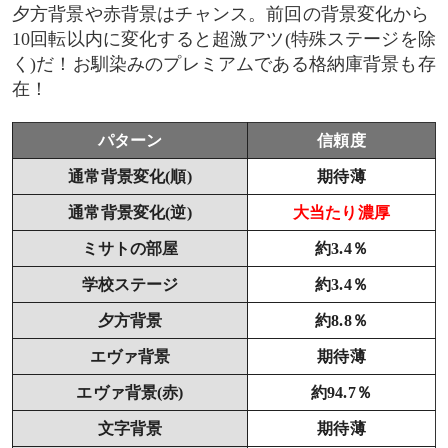
夕方背景や赤背景はチャンス。前回の背景変化から
10回転以内に変化すると超激アツ(特殊ステージを除
く)だ！お馴染みのプレミアムである格納庫背景も存
在！
パターン
信頼度
通常背景変化(順)
期待薄
通常背景変化(逆)
大当たり濃厚
ミサトの部屋
約3.4％
学校ステージ
約3.4％
夕方背景
約8.8％
エヴァ背景
期待薄
エヴァ背景(赤)
約94.7％
文字背景
期待薄