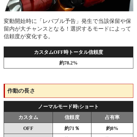
学校ステージ専用演出
通常時リーチ後の予告
変動開始時に「レバブル予告」発生で当該保留や保
留内が大チャンスとなる！選択するモードによって
図柄送り予告
信頼度が変化する。
リーチ時ボイス
カスタムOFF時トータル信頼度
約78.2%
ロンギヌスの槍擬似連
群予告
作動の長さ
レイ背景
ノーマルモード時:ショート
エヴァ発進
カスタム
信頼度
占有率
OFF
約71％
約8%
ロンギヌスの槍通過予告