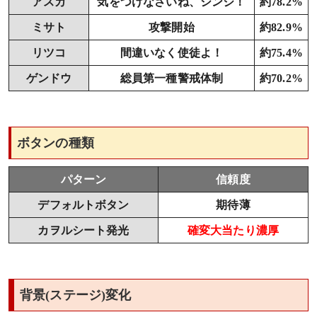
アスカ
気をつけなさいね、シンジ！
約78.2%
ミサト
攻撃開始
約82.9%
リツコ
間違いなく使徒よ！
約75.4%
ゲンドウ
総員第一種警戒体制
約70.2%
ボタンの種類
パターン
信頼度
デフォルトボタン
期待薄
カヲルシート発光
確変大当たり濃厚
背景(ステージ)変化