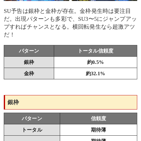
SU予告は銀枠と金枠が存在。金枠発生時は要注目
だ。出現パターンも多彩で、SU3〜5にジャンプアッ
プすればチャンスとなる。横回転発生なら超激アツ
だ！
パターン
トータル信頼度
銀枠
約0.5%
金枠
約32.1%
銀枠
パターン
信頼度
トータル
期待薄