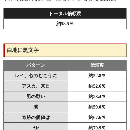
画ブレ
トータル信頼度
その他リーチ演出
約58.5％
白地に黒文字
パターン
信頼度
レイ、心のむこうに
約52.8％
アスカ、来日
約52.6％
男の戰い
約58.4％
涙
約59.0％
奇跡の価値は
約67.6％
Air
約70.9％