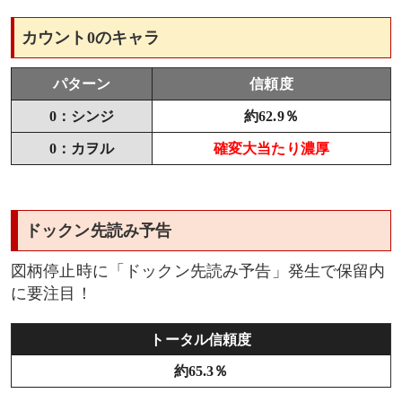
前段ムービー
カウント0のキャラ
裏ボタン
パターン
信頼度
0：シンジ
約62.9％
赤テロップ
0：カヲル
確変大当たり濃厚
画ブレ
特殊武器ルートキャラ
ドックン先読み予告
弐号機リーチ(CG系エヴァリーチ)
図柄停止時に「ドックン先読み予告」発生で保留内
に要注目！
モニター&最終カットイン
トータル信頼度
前段ムービー
約65.3％
裏ボタン