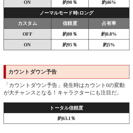
ON
約90％
約46%
リーチ演出
ノーマルモード時:ロング
シンクロリーチ
カスタム
信頼度
占有率
OFF
約88％
約0.8%
シンジ
ON
約95％
約5%
レイ
アスカ
カウントダウン予告
カヲル
「カウントダウン予告」発生時はカウント0の変動
が大チャンスとなる！キャラクターにも注目だ。
EMERGENCYチャンスアップ
トータル信頼度
零号機リーチ(CG系エヴァリーチ)
約63.1％
モニター&最終カットイン