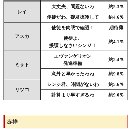
大丈夫、問題ないわ
約5.3％
レイ
使徒だわ、碇君援護して
約4.6％
使徒を肉眼で確認！
期待薄
アスカ
使徒よ、
約4.1％
援護しなさいシンジ！
エヴァンゲリオン
約5.4％
発進準備
ミサト
意外と早かったわね
約9.8％
シンジ君、時間がないわ
約5.6％
リツコ
計算より早すぎるわ
約9.0％
赤枠