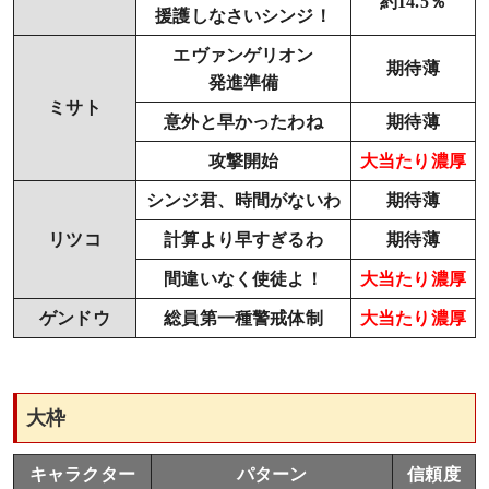
約14.5％
援護しなさいシンジ！
エヴァンゲリオン
期待薄
発進準備
ミサト
意外と早かったわね
期待薄
攻撃開始
大当たり濃厚
シンジ君、時間がないわ
期待薄
リツコ
計算より早すぎるわ
期待薄
間違いなく使徒よ！
大当たり濃厚
ゲンドウ
総員第一種警戒体制
大当たり濃厚
大枠
キャラクター
パターン
信頼度