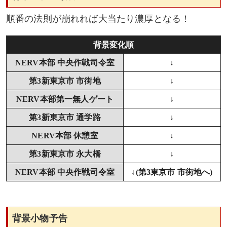
順番の法則が崩れれば大当たり濃厚となる！
背景変化順
NERV本部 中央作戦司令室
↓
第3新東京市 市街地
↓
NERV本部第一無人ゲート
↓
第3新東京市 通学路
↓
NERV本部 休憩室
↓
第3新東京市 永大橋
↓
NERV本部 中央作戦司令室
↓(第3東京市 市街地へ)
背景小物予告