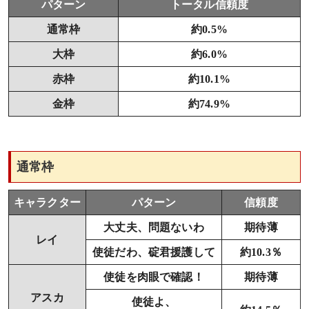
パターン
トータル信頼度
通常枠
約0.5%
大枠
約6.0%
赤枠
約10.1%
金枠
約74.9%
通常枠
キャラクター
パターン
信頼度
大丈夫、問題ないわ
期待薄
レイ
使徒だわ、碇君援護して
約10.3％
使徒を肉眼で確認！
期待薄
アスカ
使徒よ、