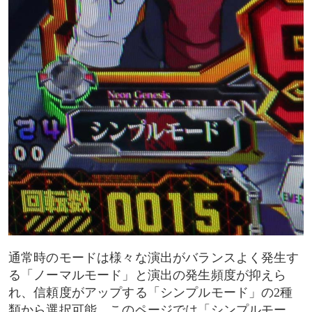
次回予告
白地に黒文字
黒地に白文字
ボイス
対応ランプ矛盾
SU予告
銀枠
通常時のモードは様々な演出がバランスよく発生す
金枠
る「ノーマルモード」と演出の発生頻度が抑えら
れ、信頼度がアップする「シンプルモード」の2種
モニターSU予告
類から選択可能。このページでは「シンプルモー