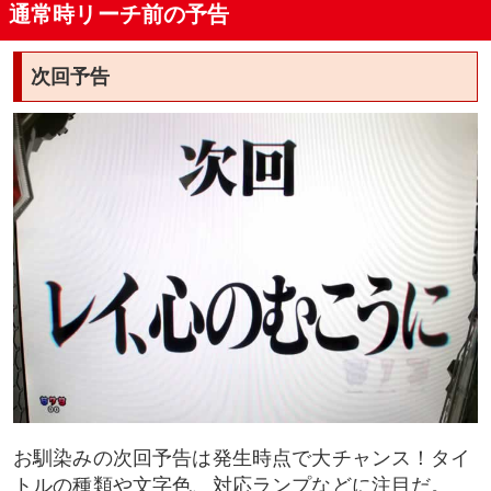
画ブレ
通常時リーチ前の予告
特殊武器ルートキャラ
次回予告
VSアルミサエル(ストーリーリーチ)
初号機透過
レバー振動
VSサハクィエル(ストーリーリーチ)
初号機透過
レバー振動
お馴染みの次回予告は発生時点で大チャンス！タイ
最終号機リーチ
トルの種類や文字色、対応ランプなどに注目だ。