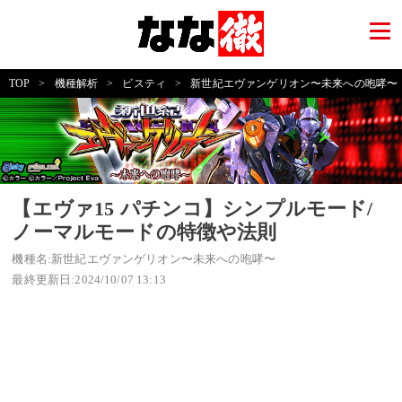
TOP
>
機種解析
>
ビスティ
>
新世紀エヴァンゲリオン〜未来への咆哮〜
【エヴァ15 パチンコ】シンプルモード/
ノーマルモードの特徴や法則
機種名:新世紀エヴァンゲリオン〜未来への咆哮〜
最終更新日:2024/10/07 13:13