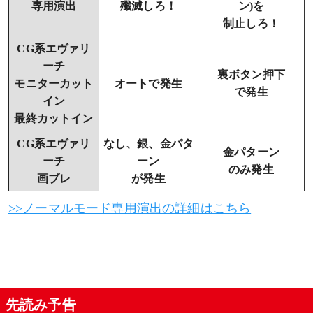
専用演出
殲滅しろ！
ン)を
制止しろ！
名シーン予告
CG系エヴァリ
ーチ
シャッター経由無し
裏ボタン押下
モニターカット
オートで発生
で発生
イン
使徒予告
最終カットイン
警報(赤)
CG系エヴァリ
なし、銀、金パタ
金パターン
ーチ
ーン
のみ発生
警報(朱)
画ブレ
が発生
>>ノーマルモード専用演出の詳細はこちら
タイトル予告
警報(赤)
警報(朱)
先読み予告