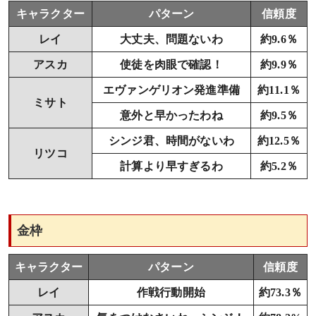
キャラクター
パターン
信頼度
レイ
大丈夫、問題ないわ
約9.6％
アスカ
使徒を肉眼で確認！
約9.9％
エヴァンゲリオン発進準備
約11.1％
ミサト
意外と早かったわね
約9.5％
シンジ君、時間がないわ
約12.5％
リツコ
計算より早すぎるわ
約5.2％
金枠
キャラクター
パターン
信頼度
レイ
作戦行動開始
約73.3％