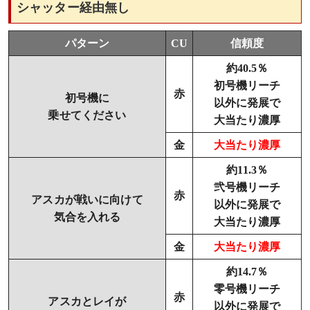
シャッター経由無し
パターン
CU
信頼度
約40.5％
初号機リーチ
赤
初号機に
以外に発展で
乗せてください
大当たり濃厚
金
大当たり濃厚
約11.3％
弐号機リーチ
赤
アスカが戦いに向けて
以外に発展で
気合を入れる
大当たり濃厚
金
大当たり濃厚
約14.7％
零号機リーチ
赤
アスカとレイが
以外に発展で