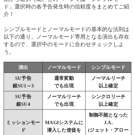
ド」選択時の各予告発生時の信頼度をまとめてご紹
通常枠
介！
大枠
シンプルモードとノーマルモードの基本的な法則は
以下の通り。ノーマルモード専用となる演出も存在
赤枠
するので、選択中のモードに合わせチェックしよ
う。
金枠
演出
ノーマルモード
シンプルモード
ボタンの種類
SU予告
通常変動
ノーマルリーチ
銀SU1～3
でも出現
以上確定
背景(ステージ)変化
SU予告
ノーマルリーチ
シンクロリーチ
格納庫背景
銀SU4
でも出現
以上確定
制御不能となった
背景変化の順番
ミッションモー
MAGIシステムに
J.A.
ド
潜入した使徒を
(ジェット・アロー
背景小物予告