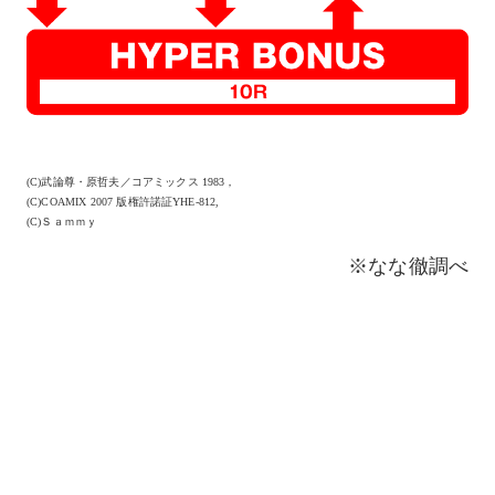
(C)武論尊・原哲夫／コアミックス 1983，
(C)COAMIX 2007 版権許諾証YHE-812,
(C)Ｓａｍｍｙ
※なな徹調べ