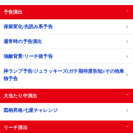
−
予告演出
保留変化/先読み系予告
通常時の予告演出
強敵背景/リーチ後予告
枠ランプ予告/ジュラッキーズ(ガチ期待度告知)/その他単
独予告
−
大当たり中演出
図柄昇格/七星チャレンジ
−
リーチ演出