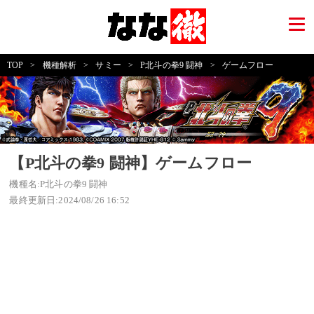
TOP
>
機種解析
>
サミー
>
P北斗の拳9 闘神
>
ゲームフロー
【P北斗の拳9 闘神】ゲームフロー
機種名:P北斗の拳9 闘神
最終更新日:2024/08/26 16:52