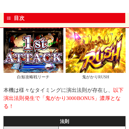
目次
白鯨攻略戦リーチ
鬼がかりRUSH
本機は様々なタイミングに演出法則が存在し、
以下
演出法則発生で「鬼がかり3000BONUS」濃厚とな
る！
法則