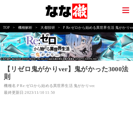
TOP
>
機種解析
>
大都技研
>
P Re:ゼロから始める異世界生活 鬼がかりver
【リゼロ鬼がかりver】鬼がかった3000法
則
機種名:P Re:ゼロから始める異世界生活 鬼がかりver.
最終更新日:2023/11/10 11:50