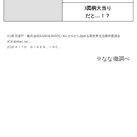
3図柄大当り
だと…！？
(C)長月達平・株式会社KADOKAWA刊／Re:ゼロから始める異世界生活製作委員会
(C)Sabohani inc.,
(C)ＤＡＩＴＯ ＧＩＫＥＮ，ＩＮＣ．
※なな徹調べ