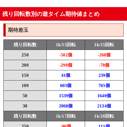
残り回転数別の遊タイム期待値まとめ
期待差玉
残り回転数
1k/13回転
1k/15回転
250
-502個
-268個
200
-298個
-78個
150
41個
239個
100
603個
765個
50
1539個
1640個
30
2068個
2134個
残り回転数
1k/17回転
1k/20回転
250
-90個
111個