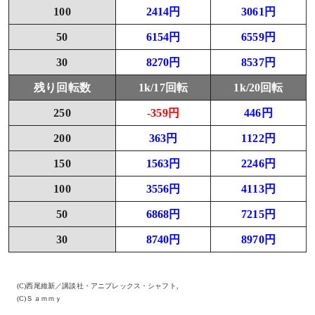
100
2414円
3061円
50
6154円
6559円
30
8270円
8537円
残り回転数
1k/17回転
1k/20回転
250
-359円
446円
200
363円
1122円
150
1563円
2246円
100
3556円
4113円
50
6868円
7215円
30
8740円
8970円
(C)西尾維新／講談社・アニプレックス・シャフト,
(C)Ｓａｍｍｙ