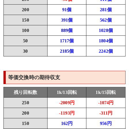
200
91個
281個
150
391個
562個
100
889個
1028個
50
1717個
1804個
30
2185個
2242個
等価交換時の期待収支
残り回転数
1k/13回転
1k/15回転
250
-2009円
-1074円
200
-1193円
-311円
150
162円
956円