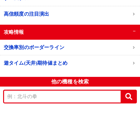
高信頼度の注目演出
−
攻略情報
交換率別のボーダーライン
遊タイム(天井)期待値まとめ
他の機種を検索