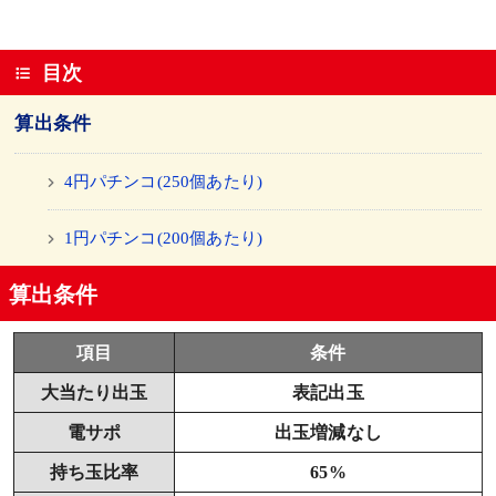
目次
算出条件
4円パチンコ(250個あたり)
1円パチンコ(200個あたり)
算出条件
項目
条件
大当たり出玉
表記出玉
電サポ
出玉増減なし
持ち玉比率
65%