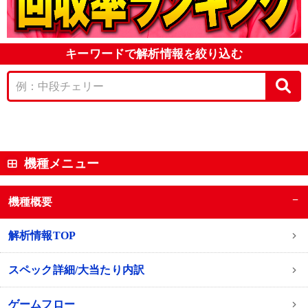
キーワードで解析情報を絞り込む
機種メニュー
−
機種概要
解析情報TOP
スペック詳細/大当たり内訳
ゲームフロー