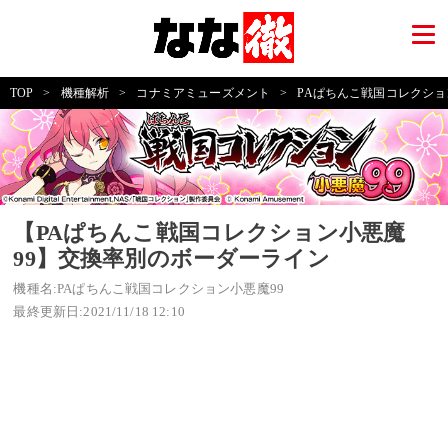
TOP
>
機種解析
>
コナミアミューズメント
>
PAぱちんこ戦国コレクショ
【PAぱちんこ戦国コレクション小悪魔
99】交換率別のボーダーライン
機種名:PAぱちんこ戦国コレクション小悪魔99
最終更新日:2021/11/18 12:10