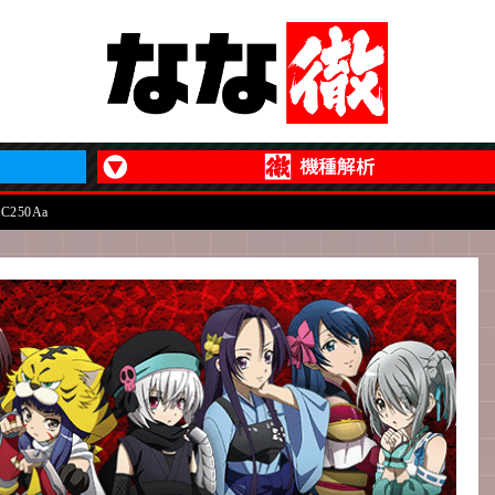
250Aa