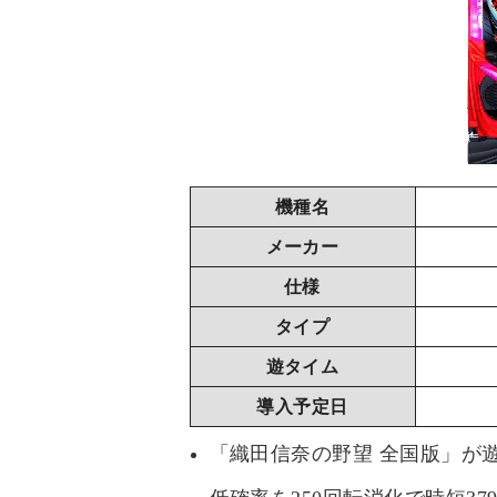
機種名
メーカー
仕様
タイプ
遊タイム
導入予定日
「織田信奈の野望 全国版」が