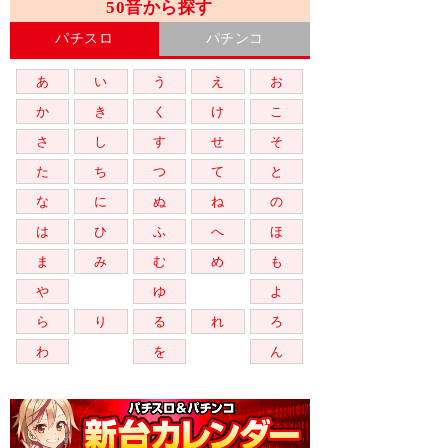
50音から探す
パチスロ
パチンコ
あ
い
う
え
お
か
き
く
け
こ
さ
し
す
せ
そ
た
ち
つ
て
と
な
に
ぬ
ね
の
は
ひ
ふ
へ
ほ
ま
み
む
め
も
や
ゆ
よ
ら
り
る
れ
ろ
わ
を
ん