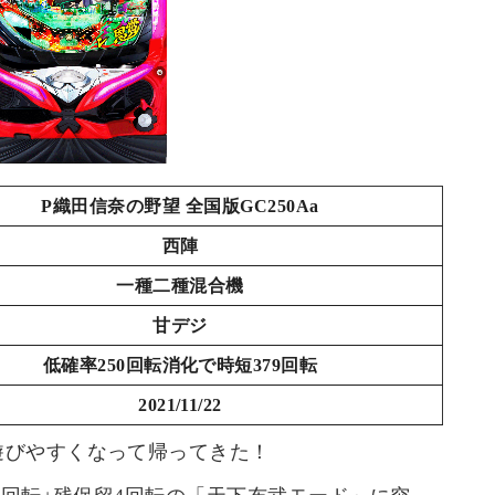
P織田信奈の野望 全国版GC250Aa
西陣
一種二種混合機
甘デジ
低確率250回転消化で時短379回転
2021/11/22
遊びやすくなって帰ってきた！