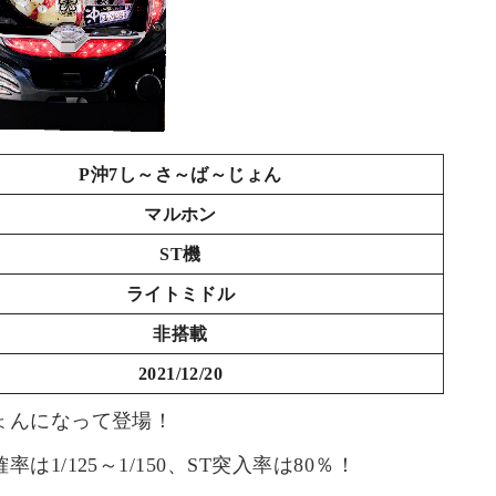
P沖7し～さ～ば～じょん
マルホン
ST機
ライトミドル
非搭載
2021/12/20
ょんになって登場！
1/125～1/150、ST突入率は80％！