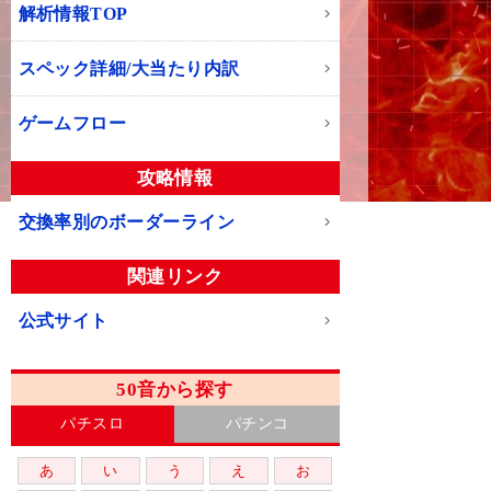
解析情報TOP
スペック詳細/大当たり内訳
ゲームフロー
攻略情報
交換率別のボーダーライン
関連リンク
公式サイト
50音から探す
パチスロ
パチンコ
あ
い
う
え
お