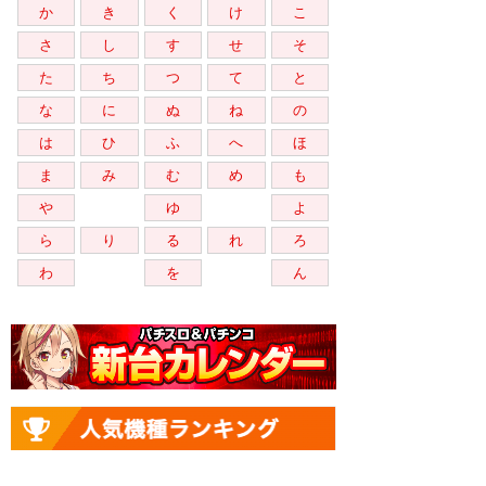
か
き
く
け
こ
さ
し
す
せ
そ
た
ち
つ
て
と
な
に
ぬ
ね
の
は
ひ
ふ
へ
ほ
ま
み
む
め
も
や
ゆ
よ
ら
り
る
れ
ろ
わ
を
ん