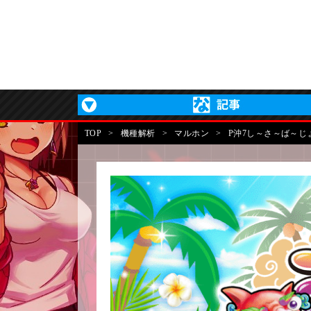
TOP
>
機種解析
>
マルホン
>
P沖7し～さ～ば～じ