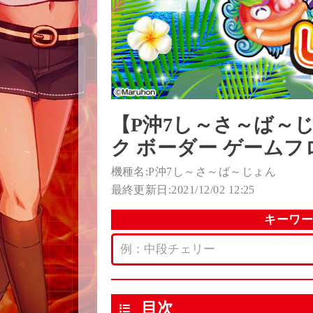
【P沖7し～さ～ば～
ク ボーダー ゲームフ
機種名:P沖7し～さ～ば～じょん
最終更新日:2021/12/02 12:25
キーワ
目次