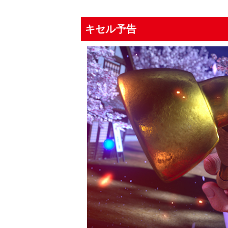
キセル予告