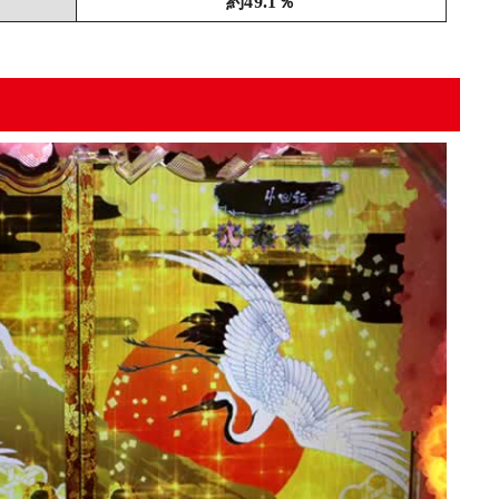
約49.1％