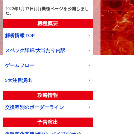
2022年1月17日(月)
機種ページを公開しまし
た。
機種概要
解析情報TOP
スペック詳細/大当たり内訳
ゲームフロー
5大注目演出
攻略情報
交換率別のボーダーライン
予告演出