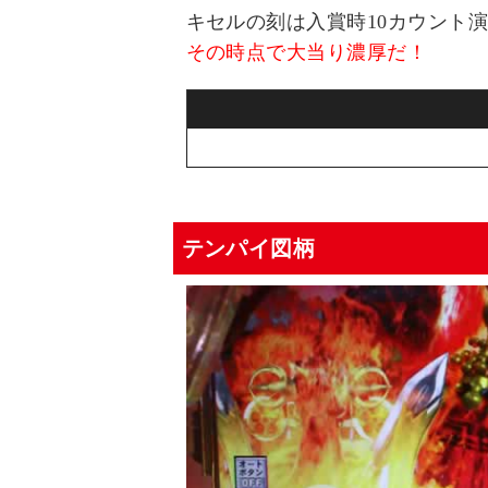
キセルの刻は入賞時10カウント
その時点で大当り濃厚だ！
テンパイ図柄