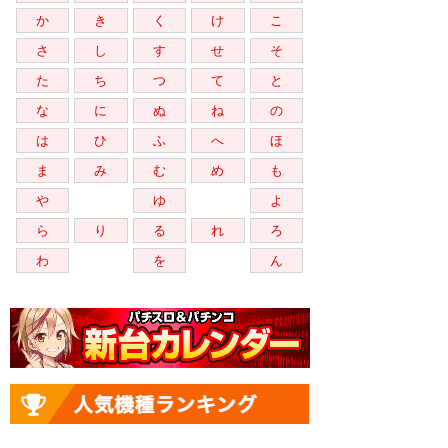
か
き
く
け
こ
さ
し
す
せ
そ
た
ち
つ
て
と
な
に
ぬ
ね
の
は
ひ
ふ
へ
ほ
ま
み
む
め
も
や
ゆ
よ
ら
り
る
れ
ろ
わ
を
ん