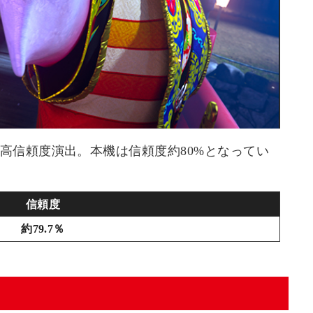
高信頼度演出。本機は信頼度約80%となってい
信頼度
約79.7％