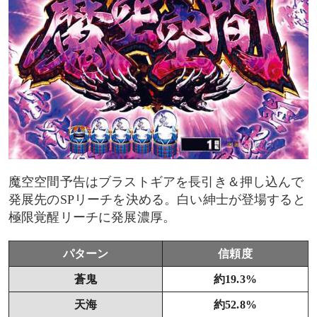
魔空空間予告はブラストギアを長引き＆押し込んで
発展先のSPリーチを決める。白い紳士が登場すると
極限覚醒リーチに発展濃厚。
パターン
信頼度
蒼鬼
約19.3%
天海
約52.8%