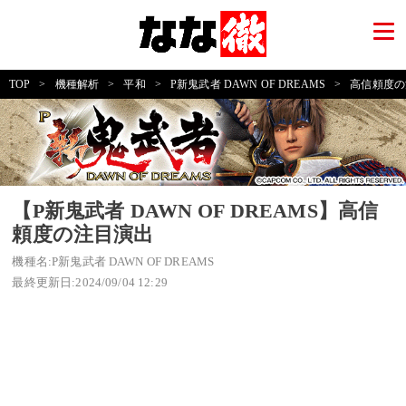
TOP
>
機種解析
>
平和
>
P新鬼武者 DAWN OF DREAMS
>
高信頼度の
【P新鬼武者 DAWN OF DREAMS】高信
頼度の注目演出
機種名:P新鬼武者 DAWN OF DREAMS
最終更新日:2024/09/04 12:29