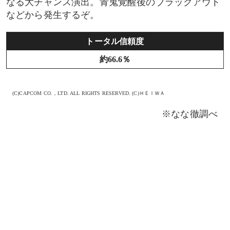
なる大チャンス演出。青鬼覚醒後のブラックアウト
などから発生するぞ。
トータル信頼度
約66.6％
(C)CAPCOM CO.，LTD. ALL RIGHTS RESERVED. (C)ＨＥＩＷＡ
※なな徹調べ