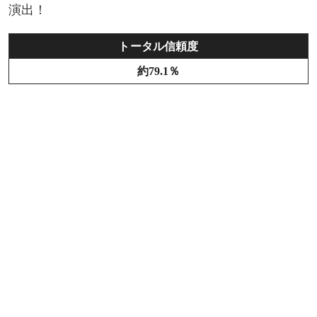
演出！
トータル信頼度
約79.1％