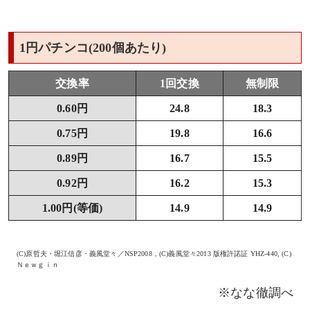
1円パチンコ(200個あたり)
交換率
1回交換
無制限
0.60円
24.8
18.3
0.75円
19.8
16.6
0.89円
16.7
15.5
0.92円
16.2
15.3
1.00円(等価)
14.9
14.9
(C)原哲夫・堀江信彦・義風堂々／NSP2008，(C)義風堂々2013 版権許諾証 YHZ-440, (C)
Ｎｅｗｇｉｎ
※なな徹調べ