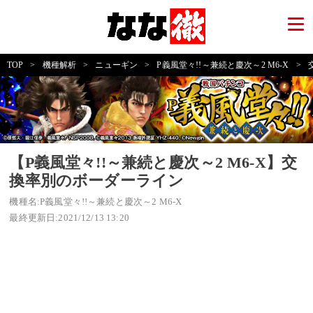
TOP
>
機種解析
>
ニューギン
>
P義風堂々!!～兼続と慶次～2 M6‐X
>
【P義風堂々!!～兼続と慶次～2 M6‐X】交
換率別のボーダーライン
機種名:P義風堂々!!～兼続と慶次～2 M6‐X
最終更新日:2021/12/13 13:20