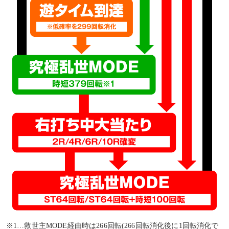
※1…救世主MODE経由時は266回転(266回転消化後に1回転消化で