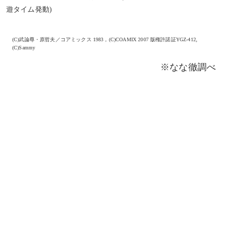
遊タイム発動)
(C)武論尊・原哲夫／コアミックス 1983，(C)COAMIX 2007 版権許諾証YGZ-412,
(C)Sammy
※なな徹調べ