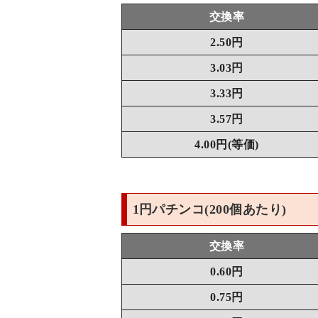
交換率
2.50円
3.03円
3.33円
3.57円
4.00円(等価)
1円パチンコ(200個あたり)
交換率
0.60円
0.75円