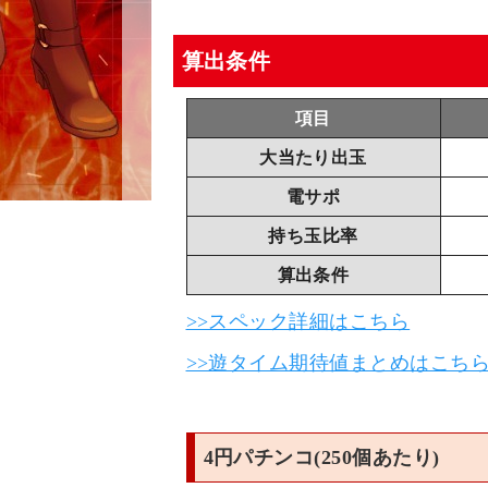
算出条件
項目
大当たり出玉
電サポ
持ち玉比率
算出条件
>>スペック詳細はこちら
>>遊タイム期待値まとめはこち
4円パチンコ(250個あたり)