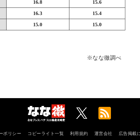
16.8
15.6
16.3
15.4
15.0
15.0
※なな徹調べ
ーポリシー
コピーライト一覧
利用規約
運営会社
広告掲載