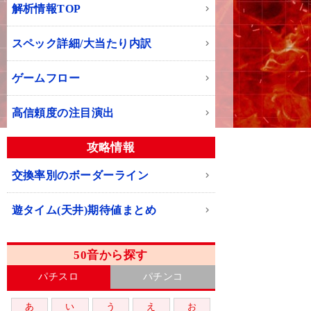
解析情報TOP
スペック詳細/大当たり内訳
ゲームフロー
高信頼度の注目演出
攻略情報
交換率別のボーダーライン
遊タイム(天井)期待値まとめ
50音から探す
パチスロ
パチンコ
あ
い
う
え
お