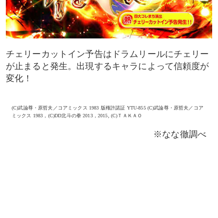
チェリーカットイン予告はドラムリールにチェリー
が止まると発生。出現するキャラによって信頼度が
変化！
(C)武論尊・原哲夫／コアミックス 1983 版権許諾証 YTU-855 (C)武論尊・原哲夫／コア
ミックス 1983，(C)DD北斗の拳 2013，2015, (C)ＴＡＫＡＯ
※なな徹調べ