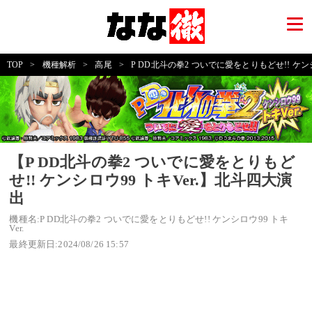
TOP
>
機種解析
>
高尾
>
P DD北斗の拳2 ついでに愛をとりもどせ!! ケンシロ
【P DD北斗の拳2 ついでに愛をとりもど
せ!! ケンシロウ99 トキVer.】北斗四大演
出
機種名:P DD北斗の拳2 ついでに愛をとりもどせ!! ケンシロウ99 トキ
Ver.
最終更新日:2024/08/26 15:57