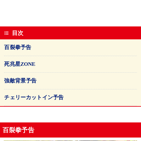
目次
百裂拳予告
死兆星ZONE
強敵背景予告
チェリーカットイン予告
百裂拳予告