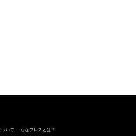
について
ななプレスとは？