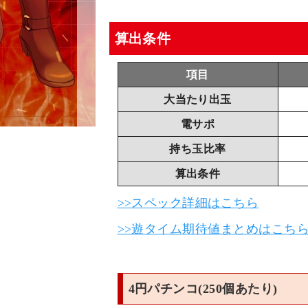
算出条件
項目
大当たり出玉
電サポ
持ち玉比率
算出条件
>>スペック詳細はこちら
>>遊タイム期待値まとめはこち
4円パチンコ(250個あたり)