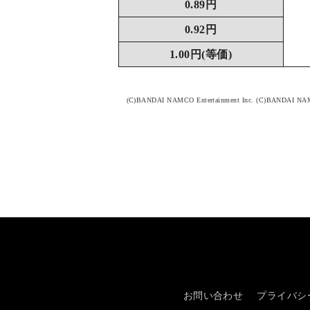
0.89円
0.92円
1.00円(等価)
(C)BANDAI NAMCO Entertainment Inc. (C)BANDAI N
お問い合わせ
プライバシ