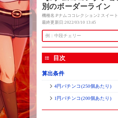
別のボーダーライン
機種名:Pナムココレクション2 スイートゲ
最終更新日:2022/03/10 13:45
目次
算出条件
4円パチンコ(250個あたり)
1円パチンコ(200個あたり)