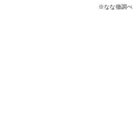
※なな徹調べ