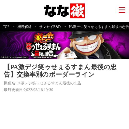
TOP
>
機種解析
>
サンセイR&D
>
PA激デジ笑ゥせぇるすまん最後の忠
【PA激デジ笑ゥせぇるすまん最後の忠
告】交換率別のボーダーライン
機種名:PA激デジ笑ゥせぇるすまん最後の忠告
最終更新日:2022/03/18 10:30