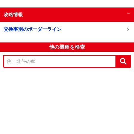
−
攻略情報
交換率別のボーダーライン
他の機種を検索