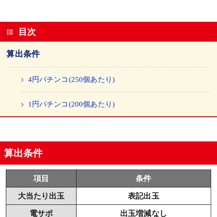
目次
算出条件
4円パチンコ(250個あたり)
1円パチンコ(200個あたり)
算出条件
項目
条件
大当たり出玉
表記出玉
電サポ
出玉増減なし