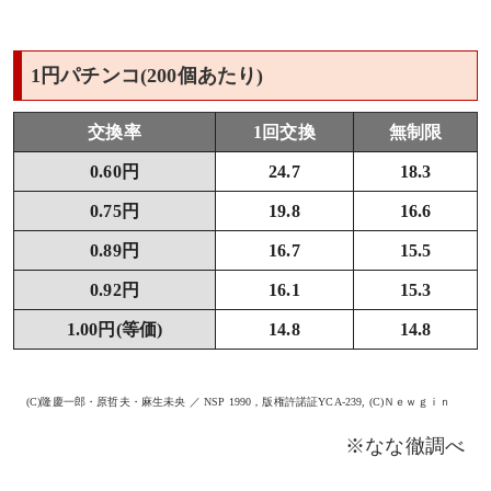
1円パチンコ(200個あたり)
交換率
1回交換
無制限
0.60円
24.7
18.3
0.75円
19.8
16.6
0.89円
16.7
15.5
0.92円
16.1
15.3
1.00円(等価)
14.8
14.8
(C)隆慶一郎・原哲夫・麻生未央 ／ NSP 1990，版権許諾証YCA-239, (C)Ｎｅｗｇｉｎ
※なな徹調べ