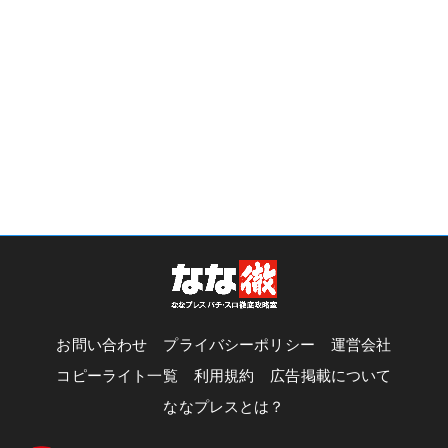
お問い合わせ
プライバシーポリシー
運営会社
コピーライト一覧
利用規約
広告掲載について
ななプレスとは？