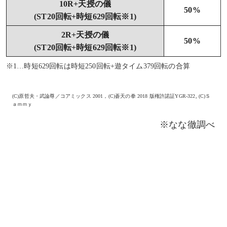
10R+天授の儀
50%
(ST20回転+時短629回転※1)
2R+天授の儀
50%
(ST20回転+時短629回転※1)
※1…時短629回転は時短250回転+遊タイム379回転の合算
(C)原哲夫・武論尊／コアミックス 2001，(C)蒼天の拳 2018 版権許諾証YGR-322, (C)Ｓ
ａｍｍｙ
※なな徹調べ