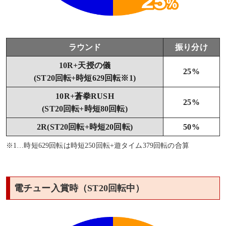
ラウンド
振り分け
10R+天授の儀
25%
(ST20回転+時短629回転※1)
10R+蒼拳RUSH
25%
(ST20回転+時短80回転)
2R(ST20回転+時短20回転)
50%
※1…時短629回転は時短250回転+遊タイム379回転の合算
電チュー入賞時（ST20回転中）