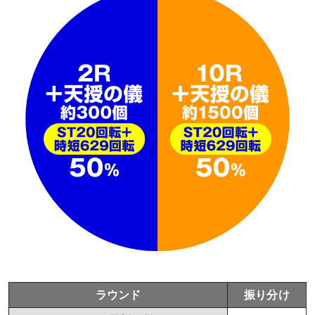
ラウンド
振り分け