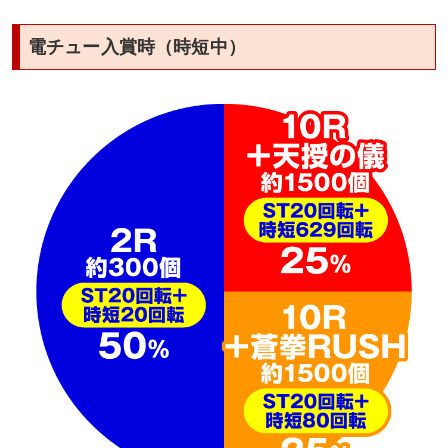
電チュー入賞時（時短中）