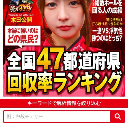
キーワードで解析情報を絞り込む