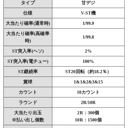
タイプ
甘デジ
仕様
V-ST機
大当たり確率(通常時)
1/99.9
大当たり確率(高確率
1/99.8
時)
ST突入率(ヘソ)
2%
ST突入率(電チュー)
100%
ST継続率
ST20回転（約18.2％）
賞球
1&1&2&3&15
カウント
10カウント
ラウンド
2R/10R
大当たり出玉
2R：300個
※払い出し個数
10R：1500個