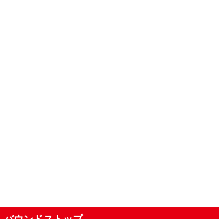
バウンドストップ