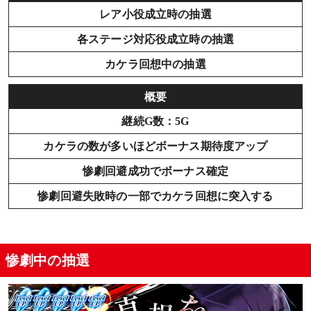
レア小役成立時の抽選
各ステージ対応役成立時の抽選
カケラ回想中の抽選
概要
継続G数：5G
カケラの数が多いほどボーナス期待度アップ
惨劇回避成功でボーナス確定
惨劇回避失敗時の一部でカケラ回想に突入する
惨劇中の抽選