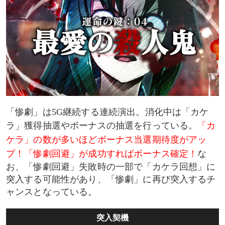
「惨劇」は5G継続する連続演出。消化中は「カケ
ラ」獲得抽選やボーナスの抽選を行っている。
「カ
ケラ」の数が多いほどボーナス当選期待度がアッ
プ！「惨劇回避」が成功すればボーナス確定！
な
お、「惨劇回避」失敗時の一部で「カケラ回想」に
突入する可能性があり、「惨劇」に再び突入するチ
ャンスとなっている。
突入契機