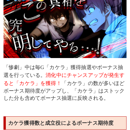
「惨劇」中は毎G「カケラ」獲得抽選やボーナス抽
選を行っている。
消化中にチャンスアップが発生す
ると「カケラ」を獲得！
「カケラ」の数が多いほど
ボーナス期待度がアップし、「カケラ」はストック
した分も含めてボーナス抽選に反映される。
カケラ獲得数と成立役によるボーナス期待度