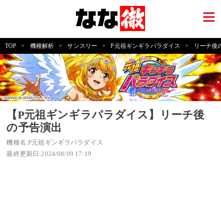
TOP
>
機種解析
>
サンスリー
>
P元祖ギンギラパラダイス
>
リーチ後
【P元祖ギンギラパラダイス】リーチ後
の予告演出
機種名:P元祖ギンギラパラダイス
最終更新日:2024/08/09 17:19