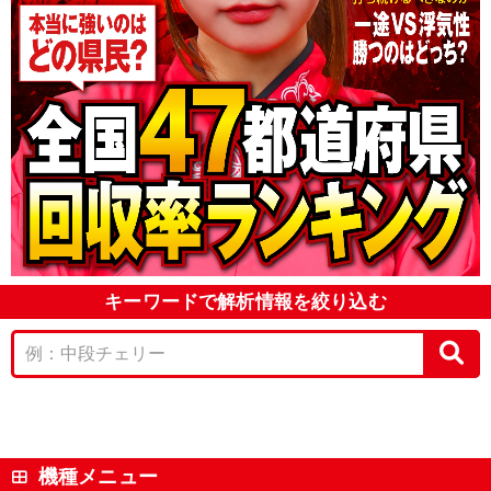
キーワードで解析情報を絞り込む
機種メニュー