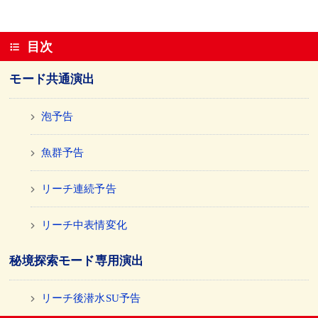
目次
モード共通演出
泡予告
魚群予告
リーチ連続予告
リーチ中表情変化
秘境探索モード専用演出
リーチ後潜水SU予告