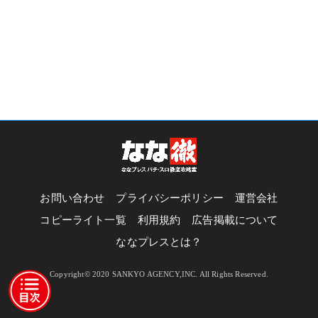
お問い合わせ
プライバシーポリシー
運営会社
コピーライト一覧
利用規約
広告掲載について
ななプレスとは？
Copyright© 2020 SANKYO AGENCY,INC. All Rights Reserved.