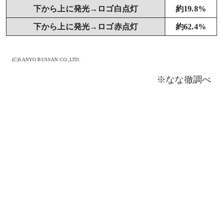
下から上に発光→ロゴ白点灯
約19.8%
下から上に発光→ロゴ赤点灯
約62.4%
(C)SANYO BUSSAN CO.,LTD.
※なな徹調べ