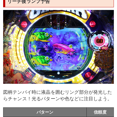
リーチ後ランプ予告
図柄テンパイ時に液晶を囲むリング部分が発光した
らチャンス！光るパターンや色などに注目しよう。
パターン
信頼度