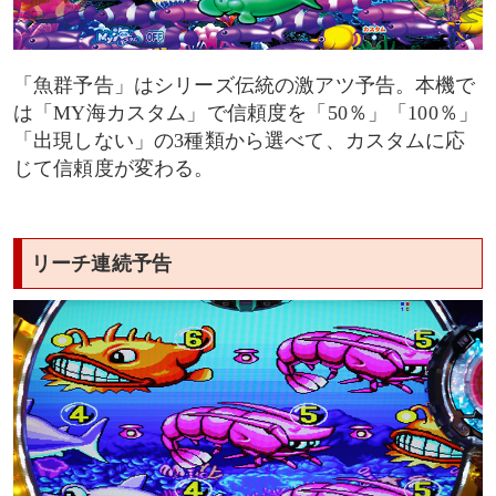
「魚群予告」はシリーズ伝統の激アツ予告。本機で
は「MY海カスタム」で信頼度を「50％」「100％」
「出現しない」の3種類から選べて、カスタムに応
じて信頼度が変わる。
リーチ連続予告