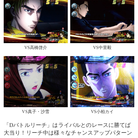
Dタッチ導光板
前半
中盤
VS高橋啓介
VS中里毅
終盤
地元SP
藤原ゾーン
高橋涼介分岐発展
VS真子・沙雪
VS小柏カイ
その他のチャンスアップパターン
「Dバトルリーチ」はライバルとのレースに勝てば
最終カットイン
大当り！リーチ中は様々なチャンスアップパターン