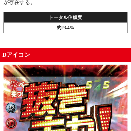
が存在する。
枯れ葉演出
トータル信頼度
画面シェイク
約23.4%
テロップ色
キリンフラッシュ
Dアイコン
Dバトルリーチ最後のボタン種類