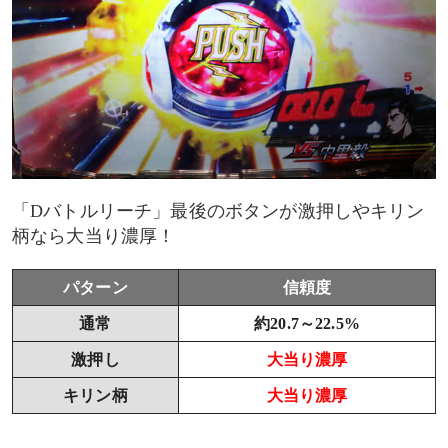
「Dバトルリーチ」最後のボタンが激押しやキリン
柄なら大当り濃厚！
パターン
信頼度
通常
約20.7～22.5%
激押し
大当り濃厚
キリン柄
大当り濃厚