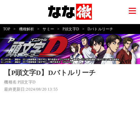
TOP
>
機種解析
>
サミー
>
P頭文字D
>
Dバトルリーチ
【P頭文字D】Dバトルリーチ
機種名:P頭文字D
最終更新日:2024/08/20 13:55