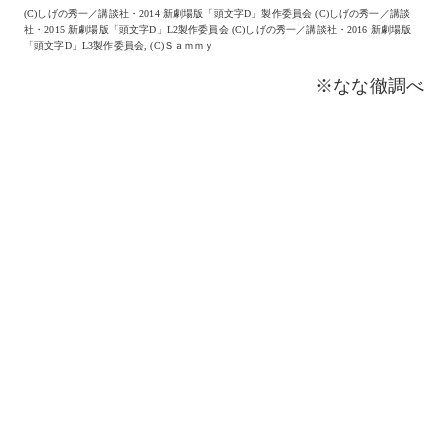
(C)しげの秀一／講談社・2014 新劇場版「頭文字D」製作委員会 (C)しげの秀一／講談
社・2015 新劇場版「頭文字D」L2製作委員会 (C)しげの秀一／講談社・2016 新劇場版
「頭文字D」L3製作委員会, (C)Ｓａｍｍｙ
※なな徹調べ