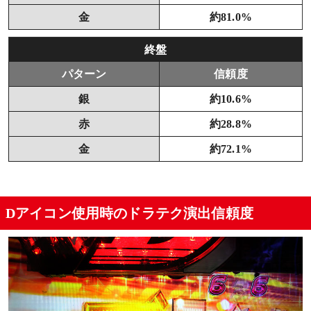
金
約81.0%
終盤
パターン
信頼度
銀
約10.6%
赤
約28.8%
金
約72.1%
Dアイコン使用時のドラテク演出信頼度