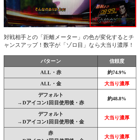
対戦相手との「距離メーター」の色が変化するとチ
ャンスアップ！数字が「ゾロ目」なら大当り濃厚！
パターン
信頼度
ALL・赤
約74.9%
ALL・金
大当り濃厚
デフォルト
約48.8%
→Dアイコン1回目使用後・赤
デフォルト
大当り濃厚
→Dアイコン1回目使用後・金
赤
大当り濃厚