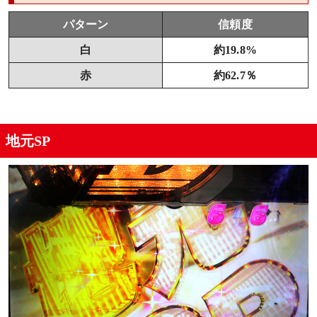
パターン
信頼度
白
約19.8%
赤
約62.7％
地元SP